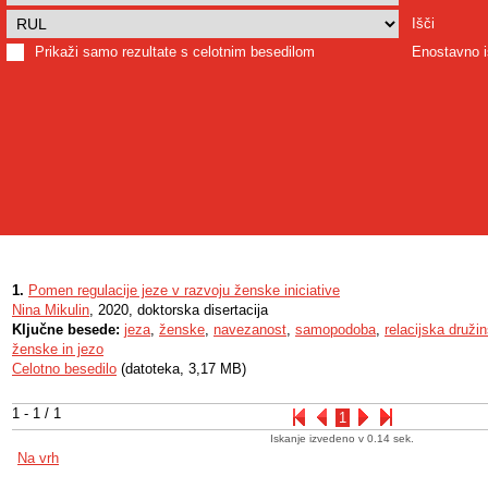
Išči
Prikaži samo rezultate s celotnim besedilom
Enostavno i
1.
Pomen regulacije jeze v razvoju ženske iniciative
Nina Mikulin
, 2020, doktorska disertacija
Ključne besede:
jeza
,
ženske
,
navezanost
,
samopodoba
,
relacijska družin
ženske in jezo
Celotno besedilo
(datoteka, 3,17 MB)
1 - 1 / 1
1
Iskanje izvedeno v 0.14 sek.
Na vrh