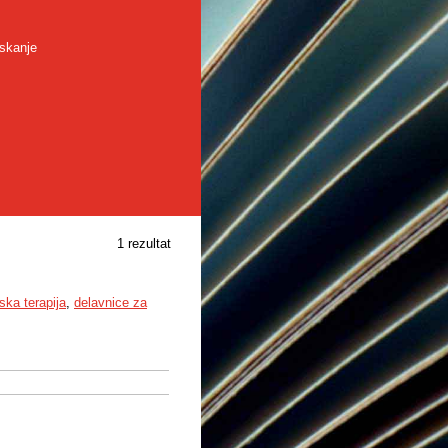
skanje
1 rezultat
ska terapija
,
delavnice za