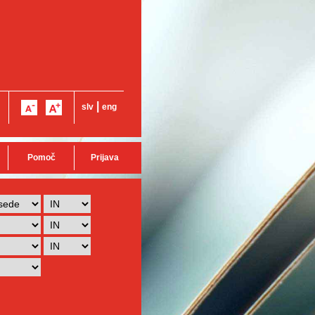
|
slv
eng
Pomoč
Prijava