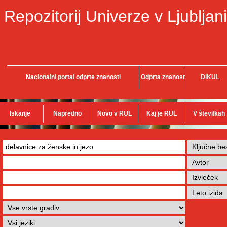
Repozitorij Univerze v Ljubljani
Nacionalni portal odprte znanosti
Odprta znanost
DiKUL
Iskanje
Napredno
Novo v RUL
Kaj je RUL
V številkah