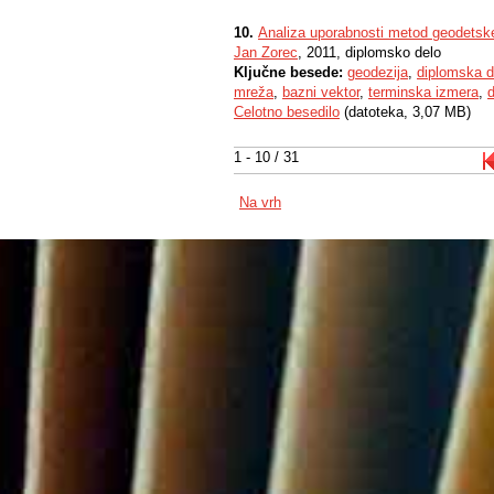
10.
Analiza uporabnosti metod geodetsk
Jan Zorec
, 2011, diplomsko delo
Ključne besede:
geodezija
,
diplomska d
mreža
,
bazni vektor
,
terminska izmera
,
d
Celotno besedilo
(datoteka, 3,07 MB)
1 - 10 / 31
Na vrh