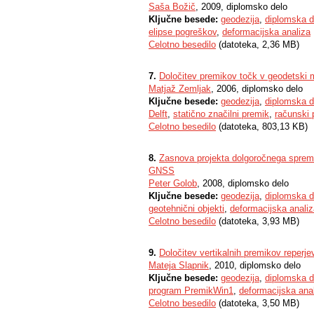
Saša Božič
, 2009, diplomsko delo
Ključne besede:
geodezija
,
diplomska d
elipse pogreškov
,
deformacijska analiza
Celotno besedilo
(datoteka, 2,36 MB)
7.
Določitev premikov točk v geodetski 
Matjaž Zemljak
, 2006, diplomsko delo
Ključne besede:
geodezija
,
diplomska d
Delft
,
statično značilni premik
,
računski 
Celotno besedilo
(datoteka, 803,13 KB)
8.
Zasnova projekta dolgoročnega spreml
GNSS
Peter Golob
, 2008, diplomsko delo
Ključne besede:
geodezija
,
diplomska d
geotehnični objekti
,
deformacijska analiz
Celotno besedilo
(datoteka, 3,93 MB)
9.
Določitev vertikalnih premikov reperje
Mateja Slapnik
, 2010, diplomsko delo
Ključne besede:
geodezija
,
diplomska d
program PremikWin1
,
deformacijska ana
Celotno besedilo
(datoteka, 3,50 MB)