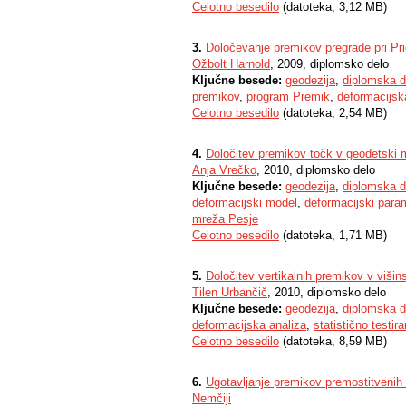
Celotno besedilo
(datoteka, 3,12 MB)
3.
Določevanje premikov pregrade pri Pri
Ožbolt Harnold
, 2009, diplomsko delo
Ključne besede:
geodezija
,
diplomska d
premikov
,
program Premik
,
deformacijsk
Celotno besedilo
(datoteka, 2,54 MB)
4.
Določitev premikov točk v geodetski 
Anja Vrečko
, 2010, diplomsko delo
Ključne besede:
geodezija
,
diplomska d
deformacijski model
,
deformacijski para
mreža Pesje
Celotno besedilo
(datoteka, 1,71 MB)
5.
Določitev vertikalnih premikov v višin
Tilen Urbančič
, 2010, diplomsko delo
Ključne besede:
geodezija
,
diplomska d
deformacijska analiza
,
statistično testira
Celotno besedilo
(datoteka, 8,59 MB)
6.
Ugotavljanje premikov premostitveni
Nemčiji