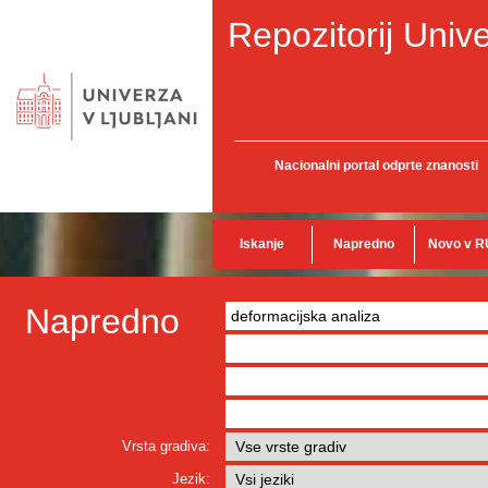
Repozitorij Unive
Nacionalni portal odprte znanosti
Iskanje
Napredno
Novo v R
Napredno
Vrsta gradiva:
Jezik: