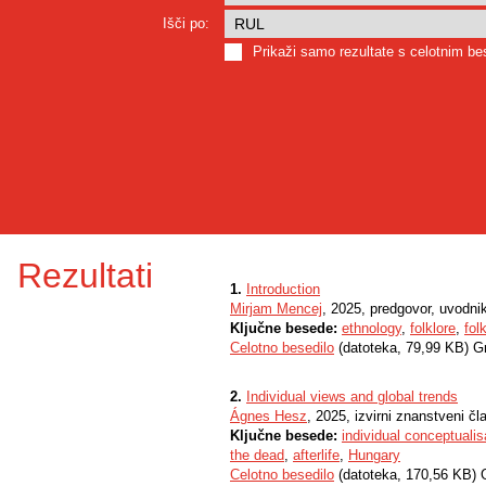
Išči po:
Prikaži samo rezultate s celotnim b
Rezultati
1.
Introduction
Mirjam Mencej
, 2025, predgovor, uvodn
Ključne besede:
ethnology
,
folklore
,
fol
Celotno besedilo
(datoteka, 79,99 KB) G
2.
Individual views and global trends
Ágnes Hesz
, 2025, izvirni znanstveni čl
Ključne besede:
individual conceptualis
the dead
,
afterlife
,
Hungary
Celotno besedilo
(datoteka, 170,56 KB) 