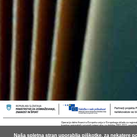
Operacijo delno financira Evropska unija iz Evropskega sklada za regional
krepitve regionalnih razvojnih potencialov za obdobje 2007-2013, razvojne
Naša spletna stran uporablja piškotke, za nekatere po