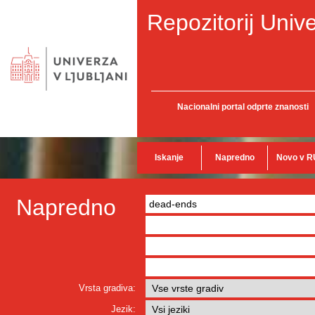
Repozitorij Unive
Nacionalni portal odprte znanosti
Iskanje
Napredno
Novo v R
Napredno
Vrsta gradiva:
Jezik: