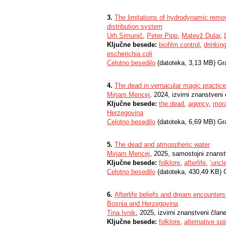
3.
The limitations of hydrodynamic remov
distribution system
Urh Simunič
,
Peter Pipp
,
Matevž Dular
,
Ključne besede:
biofilm control
,
drinkin
escherichia coli
Celotno besedilo
(datoteka, 3,13 MB) Gr
4.
The dead in vernacular magic practi
Mirjam Mencej
, 2024, izvirni znanstveni
Ključne besede:
the dead
,
agency
,
mora
Herzegovina
Celotno besedilo
(datoteka, 6,69 MB) Gr
5.
The dead and atmospheric water
Mirjam Mencej
, 2025, samostojni znanstv
Ključne besede:
folklore
,
afterlife
,
‘uncl
Celotno besedilo
(datoteka, 430,49 KB) 
6.
Afterlife beliefs and dream encounters 
Bosnia and Herzegovina
Tina Ivnik
, 2025, izvirni znanstveni član
Ključne besede:
folklore
,
alternative spir