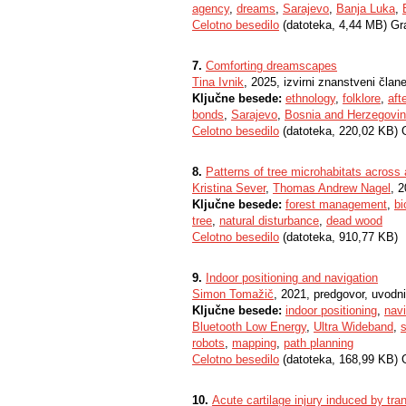
agency
,
dreams
,
Sarajevo
,
Banja Luka
,
Celotno besedilo
(datoteka, 4,44 MB) Gr
7.
Comforting dreamscapes
Tina Ivnik
, 2025, izvirni znanstveni član
Ključne besede:
ethnology
,
folklore
,
afte
bonds
,
Sarajevo
,
Bosnia and Herzegovi
Celotno besedilo
(datoteka, 220,02 KB) 
8.
Patterns of tree microhabitats across
Kristina Sever
,
Thomas Andrew Nagel
, 2
Ključne besede:
forest management
,
bi
tree
,
natural disturbance
,
dead wood
Celotno besedilo
(datoteka, 910,77 KB)
9.
Indoor positioning and navigation
Simon Tomažič
, 2021, predgovor, uvod
Ključne besede:
indoor positioning
,
navi
Bluetooth Low Energy
,
Ultra Wideband
,
s
robots
,
mapping
,
path planning
Celotno besedilo
(datoteka, 168,99 KB) 
10.
Acute cartilage injury induced by tran