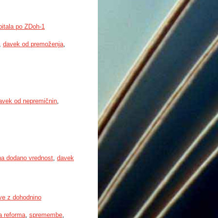
pitala po ZDoh-1
,
davek od premoženja
,
avek od nepremičnin
,
na dodano vrednost
,
davek
tve z dohodnino
a reforma
,
spremembe
,