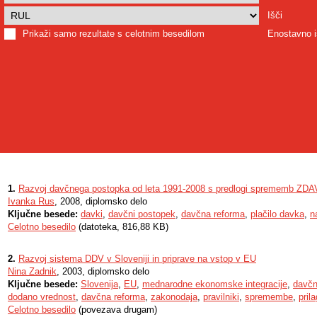
Išči
Prikaži samo rezultate s celotnim besedilom
Enostavno i
1.
Razvoj davčnega postopka od leta 1991-2008 s predlogi sprememb ZDA
Ivanka Rus
, 2008, diplomsko delo
Ključne besede:
davki
,
davčni postopek
,
davčna reforma
,
plačilo davka
,
n
Celotno besedilo
(datoteka, 816,88 KB)
2.
Razvoj sistema DDV v Sloveniji in priprave na vstop v EU
Nina Zadnik
, 2003, diplomsko delo
Ključne besede:
Slovenija
,
EU
,
mednarodne ekonomske integracije
,
davčn
dodano vrednost
,
davčna reforma
,
zakonodaja
,
pravilniki
,
spremembe
,
pril
Celotno besedilo
(povezava drugam)