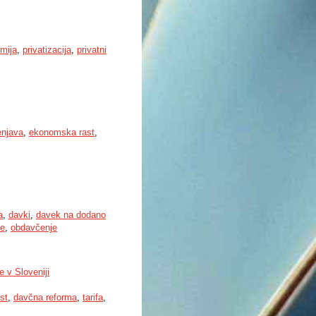
mija
,
privatizacija
,
privatni
njava
,
ekonomska rast
,
a
,
davki
,
davek na dodano
ne
,
obdavčenje
 v Sloveniji
st
,
davčna reforma
,
tarifa
,