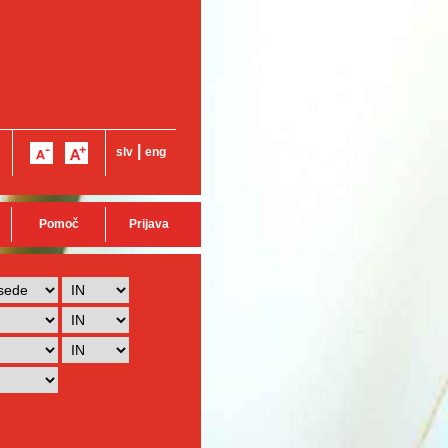
|
slv
eng
Pomoč
Prijava