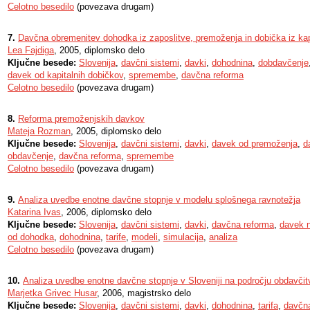
Celotno besedilo
(povezava drugam)
7.
Davčna obremenitev dohodka iz zaposlitve, premoženja in dobička iz ka
Lea Fajdiga
, 2005, diplomsko delo
Ključne besede:
Slovenija
,
davčni sistemi
,
davki
,
dohodnina
,
dobdavčenje
davek od kapitalnih dobičkov
,
spremembe
,
davčna reforma
Celotno besedilo
(povezava drugam)
8.
Reforma premoženjskih davkov
Mateja Rozman
, 2005, diplomsko delo
Ključne besede:
Slovenija
,
davčni sistemi
,
davki
,
davek od premoženja
,
d
obdavčenje
,
davčna reforma
,
spremembe
Celotno besedilo
(povezava drugam)
9.
Analiza uvedbe enotne davčne stopnje v modelu splošnega ravnotežja
Katarina Ivas
, 2006, diplomsko delo
Ključne besede:
Slovenija
,
davčni sistemi
,
davki
,
davčna reforma
,
davek 
od dohodka
,
dohodnina
,
tarife
,
modeli
,
simulacija
,
analiza
Celotno besedilo
(povezava drugam)
10.
Analiza uvedbe enotne davčne stopnje v Sloveniji na področju obdavči
Marjetka Grivec Husar
, 2006, magistrsko delo
Ključne besede:
Slovenija
,
davčni sistemi
,
davki
,
dohodnina
,
tarifa
,
davčn