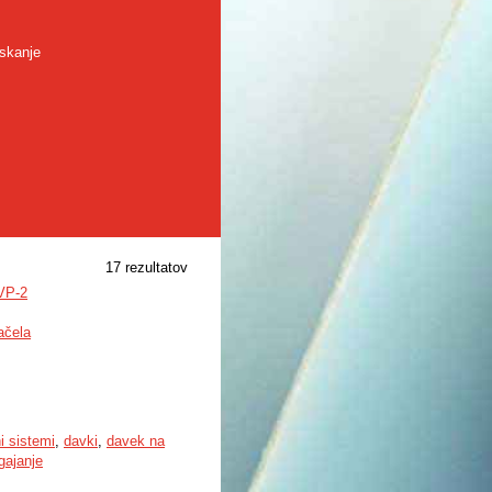
skanje
17 rezultatov
VP-2
ačela
i sistemi
,
davki
,
davek na
agajanje