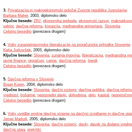
3.
Privatizacija in makroekonomski položaj Zvezne republike Jugoslavije
Barbara Maher
, 2003, diplomsko delo
Ključne besede:
ZRJ
,
ekonomika prehoda
,
ekonomski razvoj
,
makroekono
sektor
,
davčna reforma
,
korupcija
,
mednarodne primerjave
,
Slovenija
Celotno besedilo
(povezava drugam)
4.
Vpliv zunanjetrgovinske liberalizacije na proračunske prihodke Slovenije
Katja Jurkovšek
, 2003, diplomsko delo
Ključne besede:
Slovenija
,
zunanja trgovina
,
liberalizacija
,
mednarodna me
javne finance
,
proračuni
,
carine
,
davčna reforma
,
trendi
Celotno besedilo
(povezava drugam)
5.
Davčna reforma v Sloveniji
Bojan Koren
, 2004, diplomsko delo
Ključne besede:
Slovenija
,
davčni sistemi
,
davčna politika
,
davčna reform
vrednost
,
trošarine
,
neposredni davki
,
dohodnina
,
delo
,
kapital
,
nepremični
Celotno besedilo
(povezava drugam)
6.
Vpliv uvedbe enotne davčne stopnje na davčno izogibanje in davčne utaje
Jernej Markelj
, 2005, diplomsko delo
Ključne besede:
Slovenija
,
davčni sistemi
,
davki
,
davek na dodano vredno
davčna utaja
,
prekrški