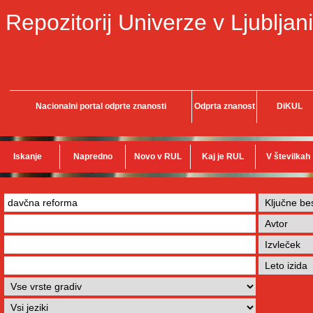
Repozitorij Univerze v Ljubljani
Nacionalni portal odprte znanosti
Odprta znanost
DiKUL
Iskanje
Napredno
Novo v RUL
Kaj je RUL
V številkah