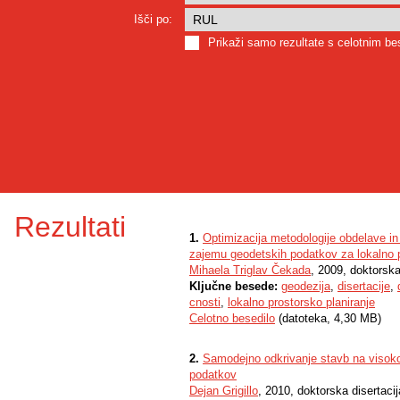
Išči po:
Prikaži samo rezultate s celotnim b
Rezultati
1.
Optimizacija metodologije obdelave in 
zajemu geodetskih podatkov za lokalno p
Mihaela Triglav Čekada
, 2009, doktorska
Ključne besede:
geodezija
,
disertacije
,
cnosti
,
lokalno prostorsko planiranje
Celotno besedilo
(datoteka, 4,30 MB)
2.
Samodejno odkrivanje stavb na visokolo
podatkov
Dejan Grigillo
, 2010, doktorska disertacij