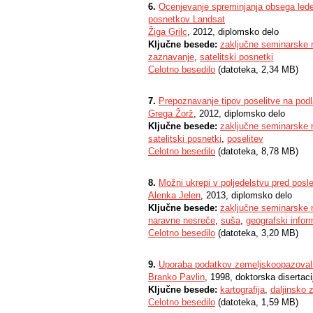
6.
Ocenjevanje spreminjanja obsega leden
posnetkov Landsat
Žiga Grilc
, 2012, diplomsko delo
Ključne besede:
zaključne seminarske 
zaznavanje
,
satelitski posnetki
Celotno besedilo
(datoteka, 2,34 MB)
7.
Prepoznavanje tipov poselitve na podl
Grega Žorž
, 2012, diplomsko delo
Ključne besede:
zaključne seminarske 
satelitski posnetki
,
poselitev
Celotno besedilo
(datoteka, 8,78 MB)
8.
Možni ukrepi v poljedelstvu pred posl
Alenka Jelen
, 2013, diplomsko delo
Ključne besede:
zaključne seminarske 
naravne nesreče
,
suša
,
geografski infor
Celotno besedilo
(datoteka, 3,20 MB)
9.
Uporaba podatkov zemeljskoopazovalnih
Branko Pavlin
, 1998, doktorska disertaci
Ključne besede:
kartografija
,
daljinsko 
Celotno besedilo
(datoteka, 1,59 MB)