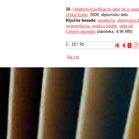
10.
Objektna klasifikacija rabe tal iz po
Urška Kanjir
, 2009, diplomsko delo
Ključne besede:
geodezija
,
diplomska d
segmentacija
,
analiza podob
,
raba tal
Celotno besedilo
(datoteka, 4,96 MB)
1 - 10 / 91
1
2
Na vrh