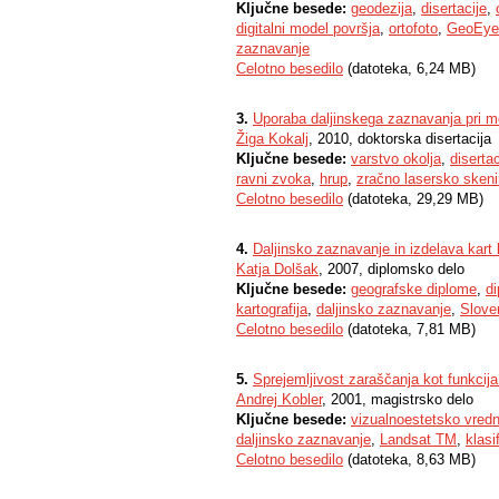
Ključne besede:
geodezija
,
disertacije
,
digitalni model površja
,
ortofoto
,
GeoEye
zaznavanje
Celotno besedilo
(datoteka, 6,24 MB)
3.
Uporaba daljinskega zaznavanja pri m
Žiga Kokalj
, 2010, doktorska disertacija
Ključne besede:
varstvo okolja
,
disertac
ravni zvoka
,
hrup
,
zračno lasersko skeni
Celotno besedilo
(datoteka, 29,29 MB)
4.
Daljinsko zaznavanje in izdelava kart
Katja Dolšak
, 2007, diplomsko delo
Ključne besede:
geografske diplome
,
d
kartografija
,
daljinsko zaznavanje
,
Slove
Celotno besedilo
(datoteka, 7,81 MB)
5.
Sprejemljivost zaraščanja kot funkcija
Andrej Kobler
, 2001, magistrsko delo
Ključne besede:
vizualnoestetsko vredn
daljinsko zaznavanje
,
Landsat TM
,
klasi
Celotno besedilo
(datoteka, 8,63 MB)