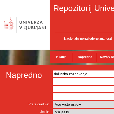
Repozitorij Unive
Nacionalni portal odprte znanosti
Iskanje
Napredno
Novo v R
Napredno
Vrsta gradiva:
Jezik: