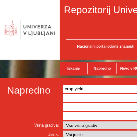
Repozitorij Unive
Nacionalni portal odprte znanosti
Iskanje
Napredno
Novo v R
Napredno
Vrsta gradiva:
Jezik: