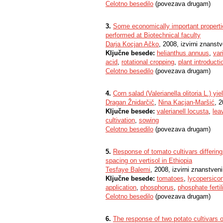
Celotno besedilo
(povezava drugam)
3.
Some economically important properties
performed at Biotechnical faculty
Darja Kocjan Ačko
, 2008, izvirni znanst
Ključne besede:
helianthus annuus
,
var
acid
,
rotational cropping
,
plant introducti
Celotno besedilo
(povezava drugam)
4.
Corn salad (Valerianella olitoria L.) yi
Dragan Žnidarčič
,
Nina Kacjan-Maršić
, 2
Ključne besede:
valerianell locusta
,
lea
cultivation
,
sowing
Celotno besedilo
(povezava drugam)
5.
Response of tomato cultivars differing
spacing on vertisol in Ethiopia
Tesfaye Balemi
, 2008, izvirni znanstven
Ključne besede:
tomatoes
,
lycopersico
application
,
phosphorus
,
phosphate fertil
Celotno besedilo
(povezava drugam)
6.
The response of two potato cultivars 