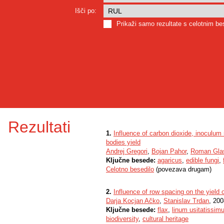
Išči po:
Prikaži samo rezultate s celotnim b
Rezultati
1.
Influence of carbon dioxide, inoculum 
bodies yield
Andrej Gregori
,
Bojan Pahor
,
Roman Gla
Ključne besede:
agaricus
,
edible fungi
,
Celotno besedilo
(povezava drugam)
2.
Influence of row spacing on the yield o
Darja Kocjan Ačko
,
Stanislav Trdan
, 200
Ključne besede:
flax
,
linum usitatissim
biodiversity
,
cultural heritage