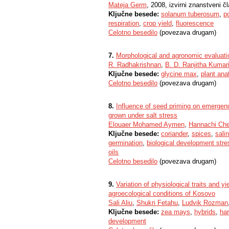
Mateja Germ
, 2008, izvirni znanstveni č
Ključne besede:
solanum tuberosum
,
p
respiration
,
crop yield
,
fluorescence
Celotno besedilo
(povezava drugam)
7.
Morphological and agronomic evaluatio
R. Radhakrishnan
,
B. D. Ranjitha Kumar
Ključne besede:
glycine max
,
plant an
Celotno besedilo
(povezava drugam)
8.
Influence of seed priming on emergenc
grown under salt stress
Elouaer Mohamed Aymen
,
Hannachi Che
Ključne besede:
coriander
,
spices
,
salin
germination
,
biological development stre
oils
Celotno besedilo
(povezava drugam)
9.
Variation of physiological traits and
agroecological conditions of Kosovo
Sali Aliu
,
Shukri Fetahu
,
Ludvik Rozman
Ključne besede:
zea mays
,
hybrids
,
har
development