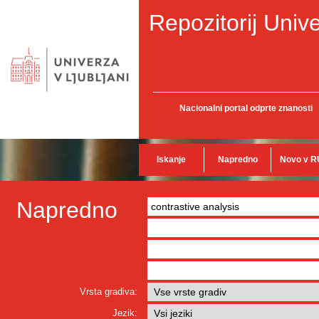
Repozitorij Unive
Nacionalni portal odprte znanosti
Iskanje
Napredno
Novo v R
Napredno
Vrsta gradiva:
Jezik: