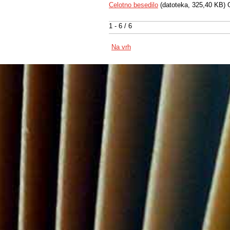
Celotno besedilo
(datoteka, 325,40 KB) 
1 - 6 / 6
Na vrh