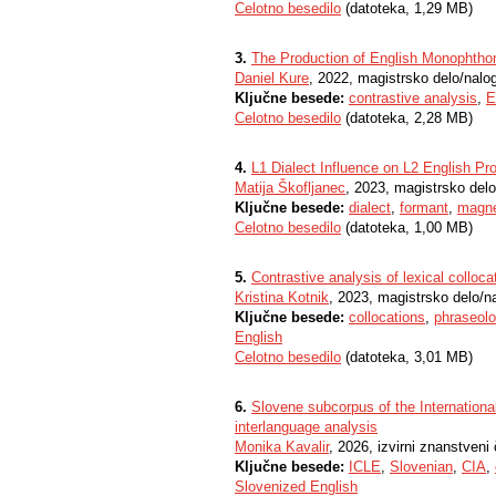
Celotno besedilo
(datoteka, 1,29 MB)
3.
The Production of English Monophtho
Daniel Kure
, 2022, magistrsko delo/nalo
Ključne besede:
contrastive analysis
,
E
Celotno besedilo
(datoteka, 2,28 MB)
4.
L1 Dialect Influence on L2 English Pr
Matija Škofljanec
, 2023, magistrsko del
Ključne besede:
dialect
,
formant
,
magne
Celotno besedilo
(datoteka, 1,00 MB)
5.
Contrastive analysis of lexical colloc
Kristina Kotnik
, 2023, magistrsko delo/n
Ključne besede:
collocations
,
phraseol
English
Celotno besedilo
(datoteka, 3,01 MB)
6.
Slovene subcorpus of the International
interlanguage analysis
Monika Kavalir
, 2026, izvirni znanstveni
Ključne besede:
ICLE
,
Slovenian
,
CIA
,
Slovenized English