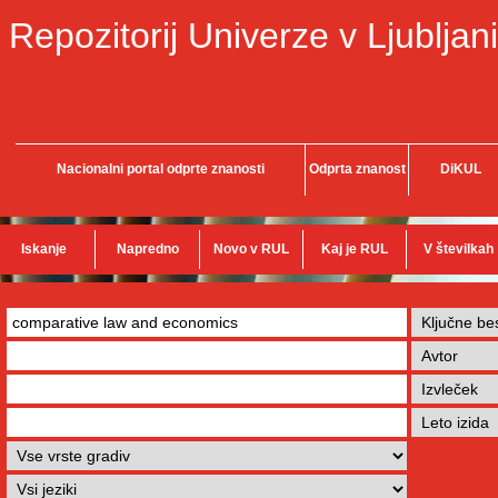
Repozitorij Univerze v Ljubljani
Nacionalni portal odprte znanosti
Odprta znanost
DiKUL
Iskanje
Napredno
Novo v RUL
Kaj je RUL
V številkah