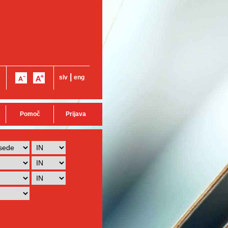
|
slv
eng
Pomoč
Prijava