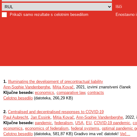
Išči
Prikaži samo rezultate s celotnim besedilom
Enostavno i
1.
Illuminating the development of precontractual liability
Ann-Sophie Vandenberghe
,
Mitja Kovač
, 2021, izvirni znanstveni članek
Ključne besede:
economics
,
comparative law
,
contracts
Celotno besedilo
(datoteka, 266,29 KB)
2.
Centralised and decentralised responses to COVID-19
Paul Aubrecht
,
Jan Essink
,
Mitja Kovač
,
Ann-Sophie Vandenberghe
, 2022, 
Ključne besede:
pandemic
,
federalism
,
USA
,
EU
,
COVID-19 pandemic
,
co
economics
,
economics of federalism
,
federal systems
,
optimal pandemic 
Celotno besedilo
(datoteka, 581,87 KB) Gradivo ima več datotek!
Več...