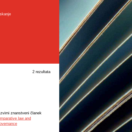
skanje
2 rezultata
izvirni znanstveni članek
mparative law and
governance