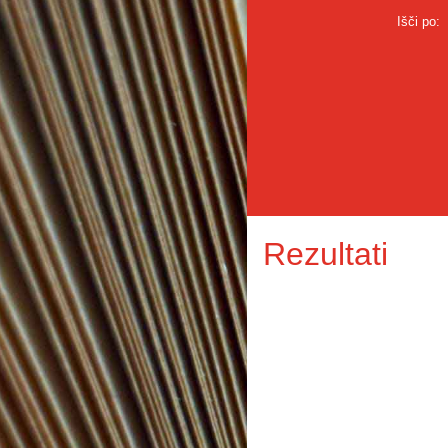
Išči po:
Rezultati