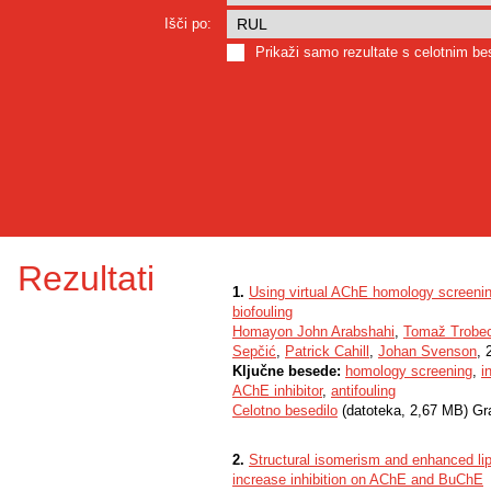
Išči po:
Prikaži samo rezultate s celotnim b
Rezultati
1.
Using virtual AChE homology screening 
biofouling
Homayon John Arabshahi
,
Tomaž Trobe
Sepčić
,
Patrick Cahill
,
Johan Svenson
, 
Ključne besede:
homology screening
,
i
AChE inhibitor
,
antifouling
Celotno besedilo
(datoteka, 2,67 MB) Gr
2.
Structural isomerism and enhanced lipo
increase inhibition on AChE and BuChE