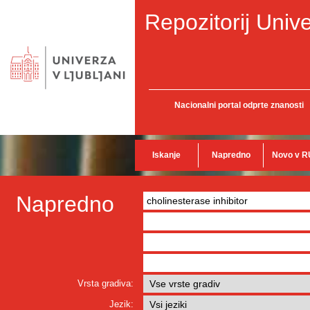
Repozitorij Unive
Nacionalni portal odprte znanosti
Iskanje
Napredno
Novo v R
Napredno
Vrsta gradiva:
Jezik: