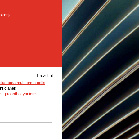
skanje
1 rezultat
oblastoma multiforme cells
ni članek
ns
,
proanthocyanidins
,