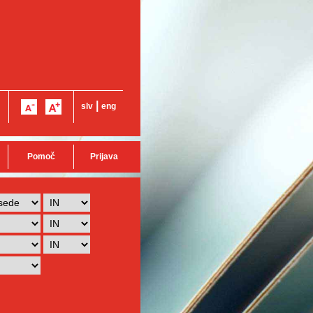
|
slv
eng
Pomoč
Prijava