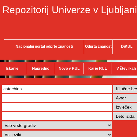
Repozitorij Univerze v Ljubljani
Nacionalni portal odprte znanosti
Odprta znanost
DiKUL
Iskanje
Napredno
Novo v RUL
Kaj je RUL
V številkah