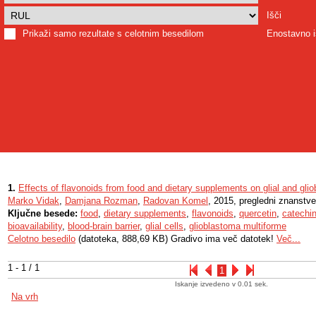
Išči
Prikaži samo rezultate s celotnim besedilom
Enostavno i
1.
Effects of flavonoids from food and dietary supplements on glial and gli
Marko Vidak
,
Damjana Rozman
,
Radovan Komel
, 2015, pregledni znanstve
Ključne besede:
food
,
dietary supplements
,
flavonoids
,
quercetin
,
catechi
bioavailability
,
blood-brain barrier
,
glial cells
,
glioblastoma multiforme
Celotno besedilo
(datoteka, 888,69 KB) Gradivo ima več datotek!
Več...
1 - 1 / 1
1
Iskanje izvedeno v 0.01 sek.
Na vrh