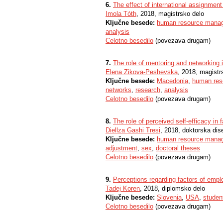
6.
The effect of international assignmen
Imola Tóth
, 2018, magistrsko delo
Ključne besede:
human resource mana
analysis
Celotno besedilo
(povezava drugam)
7.
The role of mentoring and networking
Elena Zikova-Peshevska
, 2018, magistr
Ključne besede:
Macedonia
,
human res
networks
,
research
,
analysis
Celotno besedilo
(povezava drugam)
8.
The role of perceived self-efficacy in 
Diellza Gashi Tresi
, 2018, doktorska dise
Ključne besede:
human resource mana
adjustment
,
sex
,
doctoral theses
Celotno besedilo
(povezava drugam)
9.
Perceptions regarding factors of emplo
Tadej Koren
, 2018, diplomsko delo
Ključne besede:
Slovenia
,
USA
,
studen
Celotno besedilo
(povezava drugam)