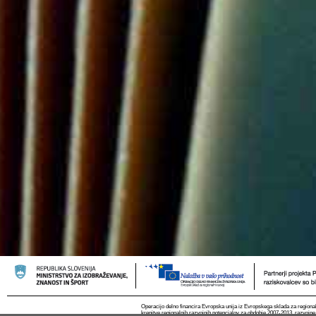
Operacijo delno financira Evropska unija iz Evropskega sklada za regional
krepitve regionalnih razvojnih potencialov za obdobje 2007-2013, razvojne