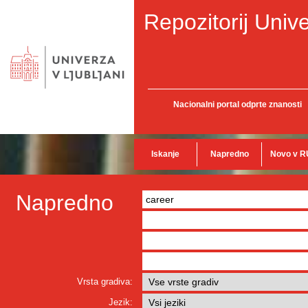
Repozitorij Unive
Nacionalni portal odprte znanosti
Iskanje
Napredno
Novo v R
Napredno
Vrsta gradiva:
Jezik: