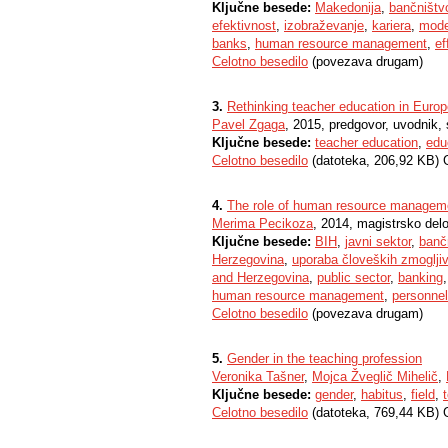
Ključne besede:
Makedonija
,
bančništv
efektivnost
,
izobraževanje
,
kariera
,
mode
banks
,
human resource management
,
ef
Celotno besedilo
(povezava drugam)
3.
Rethinking teacher education in Euro
Pavel Zgaga
, 2015, predgovor, uvodnik
Ključne besede:
teacher education
,
edu
Celotno besedilo
(datoteka, 206,92 KB) 
4.
The role of human resource managemen
Merima Pecikoza
, 2014, magistrsko del
Ključne besede:
BIH
,
javni sektor
,
banč
Herzegovina
,
uporaba človeških zmogljiv
and Herzegovina
,
public sector
,
banking
human resource management
,
personnel
Celotno besedilo
(povezava drugam)
5.
Gender in the teaching profession
Veronika Tašner
,
Mojca Žveglič Mihelič
,
Ključne besede:
gender
,
habitus
,
field
,
Celotno besedilo
(datoteka, 769,44 KB) 