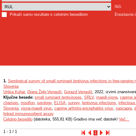
Išči
Prikaži samo rezultate s celotnim besedilom
Enostavno i
1.
Serological survey of small ruminant lentivirus infections in free-rangin
Slovenia
Urška Kuhar
,
Diana Žele-Vengušt
,
Gorazd Vengušt
, 2022, izvirni znanstven
Ključne besede:
small ruminant lentiviruses
,
SRLV
,
maedi-visna
,
caprine a
chamois
,
mouflon
,
serology
,
ELISA
,
survey
,
lentivirus infections
,
infectiou
Slovenia
,
visna-maedi virus
,
caprine arthritis-encephalitis virus
,
rupicapra
,
linked immunosorbent assay
Celotno besedilo
(datoteka, 555,81 KB) Gradivo ima več datotek!
Več...
1 - 1 / 1
1