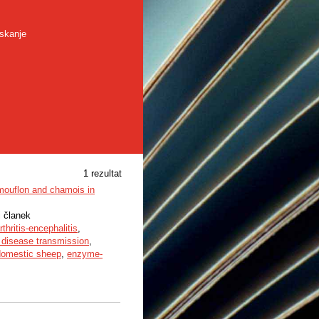
skanje
1 rezultat
g mouflon and chamois in
i članek
rthritis-encephalitis
,
s disease transmission
,
domestic sheep
,
enzyme-