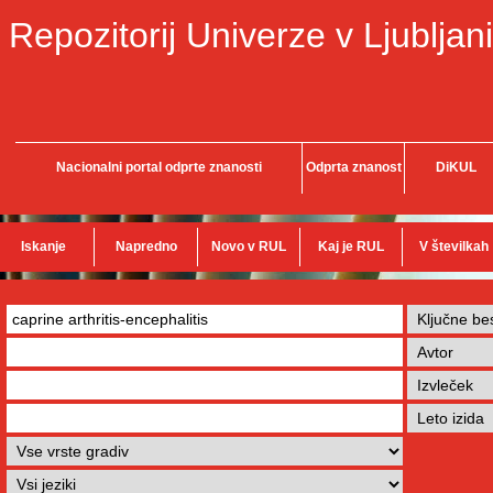
Repozitorij Univerze v Ljubljani
Nacionalni portal odprte znanosti
Odprta znanost
DiKUL
Iskanje
Napredno
Novo v RUL
Kaj je RUL
V številkah