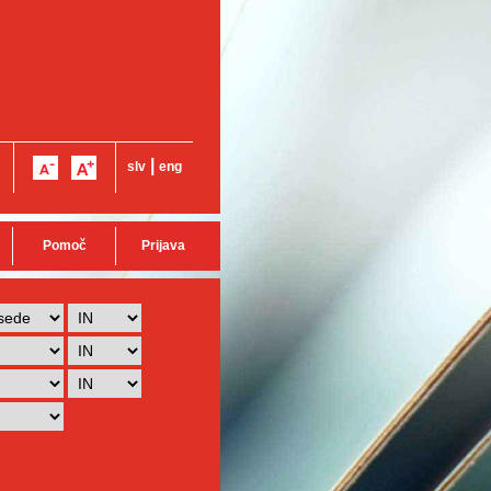
|
slv
eng
Pomoč
Prijava