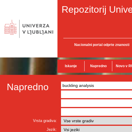
Repozitorij Unive
Nacionalni portal odprte znanosti
Iskanje
Napredno
Novo v R
Napredno
Vrsta gradiva:
Jezik: