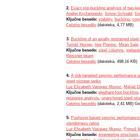
2.
Exact slip-buckling analysis of two-l
Andrej Kryžanowski
,
Simon Schnabl
,
Go
Ključne besede:
stability
,
buckling
,
com
Celotno besedilo
(datoteka, 4,77 MB)
3.
Buckling of an axially restrained steel
Tomaž Hozjan
,
Igor Planinc
,
Miran Saje
Ključne besede:
steel columns
,
inelast
Reissner beam
Celotno besedilo
(datoteka, 498,16 KB)
4.
A risk-targeted seismic performance a
steel storage tanks
Luz Elizabeth Vasquez Munoz
,
Matjaž D
Ključne besede:
elephant-foot buckling
response analysis
,
unanchored steel sto
Celotno besedilo
(datoteka, 2,41 MB) Gr
5.
Pushover-based seismic performance a
slenderness ratios
Luz Elisabeth Vasquez Munoz
,
Primož 
Ključne besede:
engineering structures