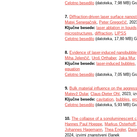
Celotno besedilo
(datoteka, 7,98 MB) Gr
7.
Diffraction-driven laser surface nanost
Matej Senegačnik
,
Peter Gregorčič
, 202
Ključne besede:
laser ablation in liquids
microstructures
,
diffraction
,
LIPSS
Celotno besedilo
(datoteka, 17,80 MB) G
8.
Evidence of laser-induced nanobubble
Miha Jelenčič
,
Uroš Orthaber
,
Jaka Mur
Ključne besede:
laser-induced bubbles
equation
Celotno besedilo
(datoteka, 7,05 MB) Gr
9.
Bulk material influence on the aggress
Matevž Dular
,
Claus-Dieter Ohl
, 2023, iz
Ključne besede:
cavitation
,
bubbles
,
er
Celotno besedilo
(datoteka, 5,93 MB) Gr
10.
The collapse of a sonoluminescent ca
Hannes Paul Hoeppe
,
Markus Osterhoff
Johannes Hagemann
,
Thea Engler
,
Dani
2024, izvirni znanstveni članek