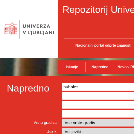
Repozitorij Unive
Nacionalni portal odprte znanosti
Iskanje
Napredno
Novo v R
Napredno
Vrsta gradiva:
Jezik: