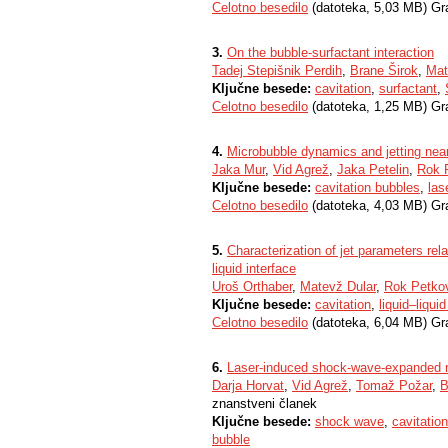
Celotno besedilo
(datoteka, 5,03 MB) Gr
3.
On the bubble-surfactant interaction
Tadej Stepišnik Perdih
,
Brane Širok
,
Mat
Ključne besede:
cavitation
,
surfactant
,
Celotno besedilo
(datoteka, 1,25 MB) Gr
4.
Microbubble dynamics and jetting near
Jaka Mur
,
Vid Agrež
,
Jaka Petelin
,
Rok 
Ključne besede:
cavitation bubbles
,
las
Celotno besedilo
(datoteka, 4,03 MB) Gr
5.
Characterization of jet parameters rela
liquid interface
Uroš Orthaber
,
Matevž Dular
,
Rok Petko
Ključne besede:
cavitation
,
liquid–liquid
Celotno besedilo
(datoteka, 6,04 MB) Gr
6.
Laser-induced shock-wave-expanded n
Darja Horvat
,
Vid Agrež
,
Tomaž Požar
,
B
znanstveni članek
Ključne besede:
shock wave
,
cavitatio
bubble