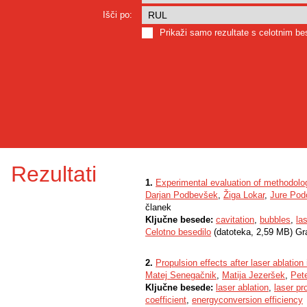
Išči po:
Prikaži samo rezultate s celotnim b
Rezultati
1.
Experimental evaluation of methodologi
Darjan Podbevšek
,
Žiga Lokar
,
Jure Pod
članek
Ključne besede:
cavitation
,
bubbles
,
la
Celotno besedilo
(datoteka, 2,59 MB) Gr
2.
Propulsion effects after laser ablation
Matej Senegačnik
,
Matija Jezeršek
,
Pet
Ključne besede:
laser ablation
,
laser pr
coefficient
,
energyconversion efficiency