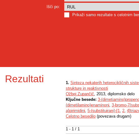
Išči po:
Prikaži samo rezultate s celotnim b
Rezultati
1.
Sinteza nekaterih heterocikličnih sis
strukture in reaktivnosti
Ožbej Zupančič
, 2013, diplomsko delo
Ključne besede:
3-(dimetiamino)propeno
(dimetilamino)enaminoni
,
3-bromo-7(subst
a]pirimidini
,
5-(substituirani)-[1
,
2
,
4]triaz
Celotno besedilo
(povezava drugam)
1 - 1 / 1