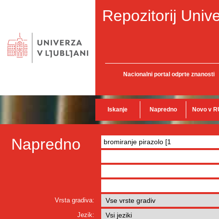
Repozitorij Unive
Nacionalni portal odprte znanosti
Iskanje
Napredno
Novo v R
Napredno
Vrsta gradiva:
Jezik: