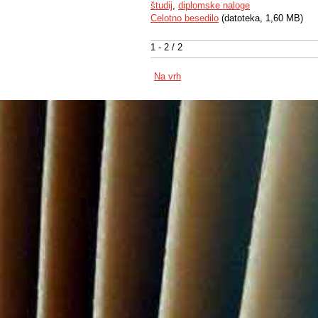
študij
,
diplomske naloge
Celotno besedilo
(datoteka, 1,60 MB)
1 - 2 / 2
Na vrh