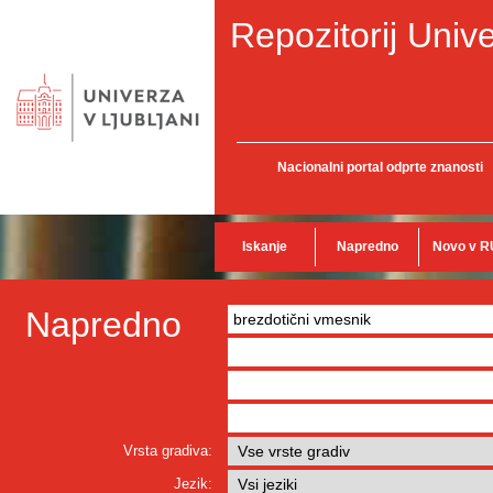
Repozitorij Unive
Nacionalni portal odprte znanosti
Iskanje
Napredno
Novo v R
Napredno
Vrsta gradiva:
Jezik: