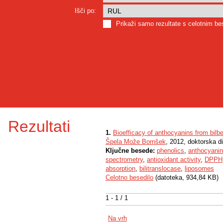
Išči po:
Prikaži samo rezultate s celotnim b
Rezultati
1.
Bioefficacy of anthocyanins from bilbe
Špela Može Bornšek
, 2012, doktorska di
Ključne besede:
phenolics
,
anthocyani
spectrometry
,
antioxidant activity
,
DPPH
absorption
,
bilitranslocase
,
liposomes
Celotno besedilo
(datoteka, 934,84 KB)
1 - 1 / 1
Na vrh