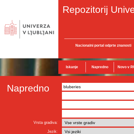
Repozitorij Unive
Nacionalni portal odprte znanosti
Iskanje
Napredno
Novo v R
Napredno
Vrsta gradiva:
Jezik: