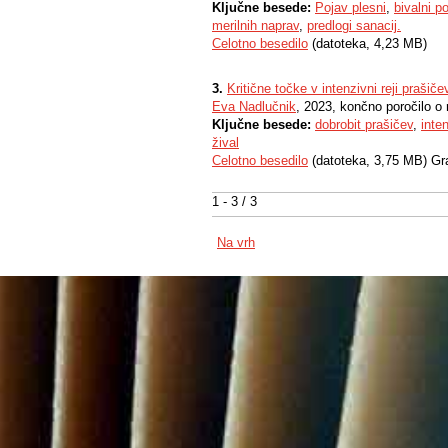
Ključne besede:
Pojav plesni
,
bivalni po
merilnih naprav
,
predlogi sanacij.
Celotno besedilo
(datoteka, 4,23 MB)
3.
Kritične točke v intenzivni reji prašiče
Eva Nadlučnik
, 2023, končno poročilo o 
Ključne besede:
dobrobit prašičev
,
inte
žival
Celotno besedilo
(datoteka, 3,75 MB) Gr
1 - 3 / 3
Na vrh