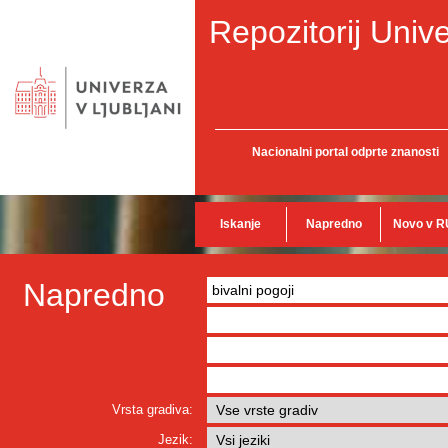
Repozitorij Unive
Nacionalni portal odprte znanosti
Iskanje
Napredno
Novo v R
Napredno
Vrsta gradiva:
Jezik: