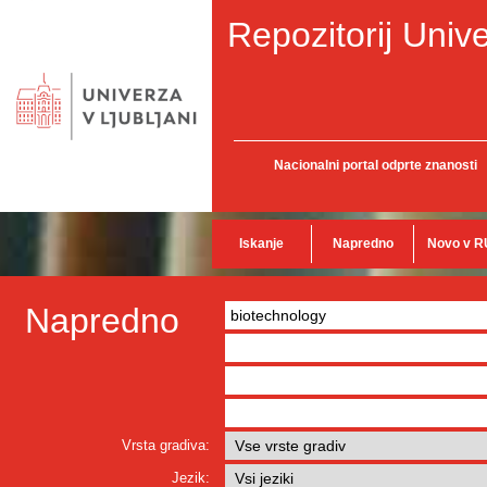
Repozitorij Unive
Nacionalni portal odprte znanosti
Iskanje
Napredno
Novo v R
Napredno
Vrsta gradiva:
Jezik: