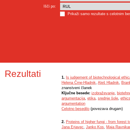
Išči po:
Prikaži samo rezultate s celotnim b
Rezultati
1.
Is judgement of biotechnological ethic
Helena Črne-Hladnik
,
Aleš Hladnik
,
Bran
znanstveni članek
Ključne besede:
izobraževanje
,
biotehn
argumentacija
,
etika
,
srednje šole
,
ethic
argumentation
Celotno besedilo
(povezava drugam)
2.
Proteins of higher fungi - from forest t
Jana Erjavec
,
Janko Kos
,
Maja Ravnikar