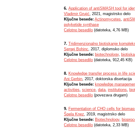
6.
Application of antiSMASH tool for iden
Vladimir Grujić
, 2021, magistrsko delo
Ključne besede:
Actinomycetes
,
antiS
polyketide synthase
Celotno besedilo
(datoteka, 4,76 MB)
7.
Tridimenzionalno biotiskanje kompleks
Sergej Bohinc
, 2017, diplomsko delo
Ključne besede:
biotechnology
,
biotiska
Celotno besedilo
(datoteka, 912,45 KB)
8.
Knowledge transfer process in life sc
Ani Gerbin
, 2017, doktorska disertacija
Ključne besede:
knowledge managemen
activities
,
science
,
data
,
institutions
,
bio
Celotno besedilo
(povezava drugam)
9.
Fermentation of CHO cells for biomas
Špela Knez
, 2019, magistrsko delo
Ključne besede:
Biotechnology
,
bioproc
Celotno besedilo
(datoteka, 2,33 MB)