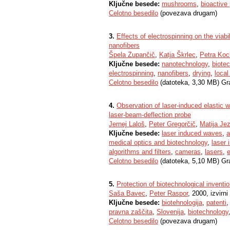
Ključne besede:
mushrooms
,
bioactive 
Celotno besedilo
(povezava drugam)
3.
Effects of electrospinning on the viabil
nanofibers
Špela Zupančič
,
Katja Škrlec
,
Petra Ko
Ključne besede:
nanotechnology
,
biote
electrospinning
,
nanofibers
,
drying
,
local
Celotno besedilo
(datoteka, 3,30 MB) Gr
4.
Observation of laser-induced elastic
laser-beam-deflection probe
Jernej Laloš
,
Peter Gregorčič
,
Matija Je
Ključne besede:
laser induced waves
,
a
medical optics and biotechnology
,
laser 
algorithms and filters
,
cameras
,
lasers
,
Celotno besedilo
(datoteka, 5,10 MB) Gr
5.
Protection of biotechnological inventi
Saša Bavec
,
Peter Raspor
, 2000, izvirn
Ključne besede:
biotehnologija
,
patenti
pravna zaščita
,
Slovenija
,
biotechnology
Celotno besedilo
(povezava drugam)