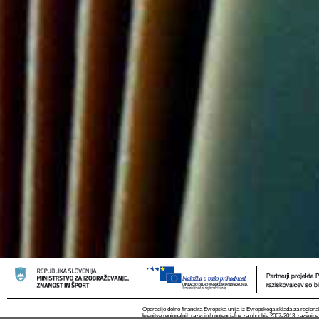
Operacijo delno financira Evropska unija iz Evropskega sklada za regional
krepitve regionalnih razvojnih potencialov za obdobje 2007-2013, razvojne