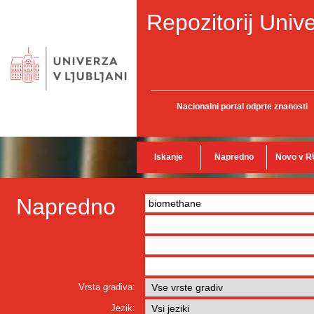
Repozitorij Unive
Nacionalni portal odprte znanosti
Iskanje
Napredno
Novo v R
Napredno
Vrsta gradiva:
Jezik: