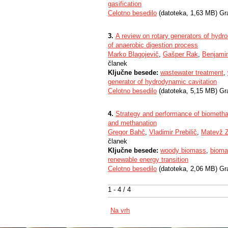
gasification
Celotno besedilo
(datoteka, 1,63 MB) Gr
3.
A review on rotary generators of hyd
of anaerobic digestion process
Marko Blagojevič
,
Gašper Rak
,
Benjamin
članek
Ključne besede:
wastewater treatment
,
generator of hydrodynamic cavitation
Celotno besedilo
(datoteka, 5,15 MB) Gr
4.
Strategy and performance of biomethan
and methanation
Gregor Bahč
,
Vladimir Prebilič
,
Matevž 
članek
Ključne besede:
woody biomass
,
bioma
renewable energy transition
Celotno besedilo
(datoteka, 2,06 MB) Gr
1 - 4 / 4
Na vrh