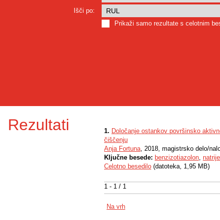
Išči po:
Prikaži samo rezultate s celotnim b
Rezultati
1.
Določanje ostankov površinsko aktivne
čiščenju
Anja Fortuna
, 2018, magistrsko delo/nal
Ključne besede:
benzizotiazolon
,
natrij
Celotno besedilo
(datoteka, 1,95 MB)
1 - 1 / 1
Na vrh