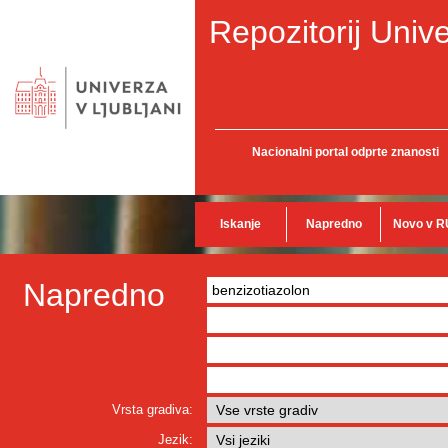
Repozitorij Unive
Nacionalni portal odprte znanosti
Iskanje
Napredno
Novo v R
Napredno
Vrsta gradiva:
Jezik: