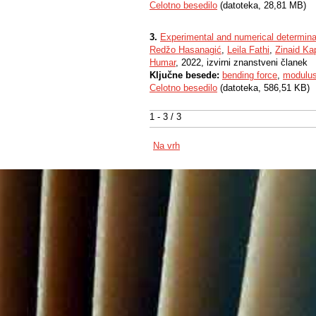
Celotno besedilo
(datoteka, 28,81 MB)
3.
Experimental and numerical determinati
Redžo Hasanagić
,
Leila Fathi
,
Zinaid Ka
Humar
, 2022, izvirni znanstveni članek
Ključne besede:
bending force
,
modulus 
Celotno besedilo
(datoteka, 586,51 KB)
1 - 3 / 3
Na vrh