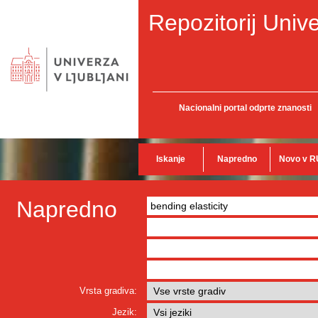
Repozitorij Unive
Nacionalni portal odprte znanosti
Iskanje
Napredno
Novo v R
Napredno
Vrsta gradiva:
Jezik: