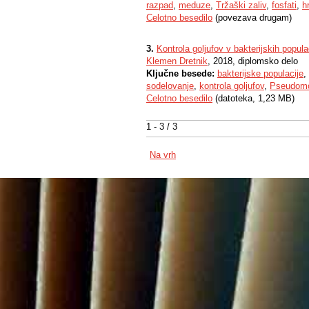
razpad
,
meduze
,
Tržaški zaliv
,
fosfati
,
h
Celotno besedilo
(povezava drugam)
3.
Kontrola goljufov v bakterijskih popu
Klemen Dretnik
, 2018, diplomsko delo
Ključne besede:
bakterijske populacije
,
sodelovanje
,
kontrola goljufov
,
Pseudomo
Celotno besedilo
(datoteka, 1,23 MB)
1 - 3 / 3
Na vrh