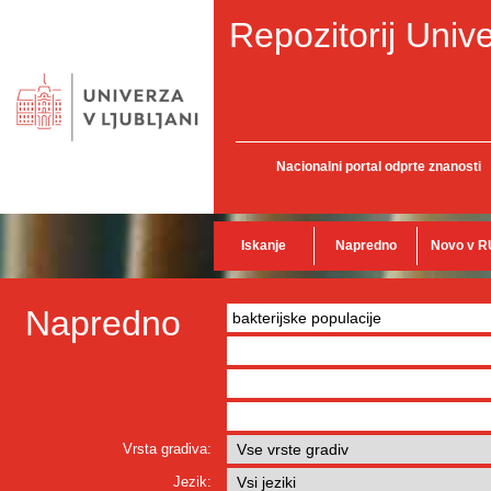
Repozitorij Unive
Nacionalni portal odprte znanosti
Iskanje
Napredno
Novo v R
Napredno
Vrsta gradiva:
Jezik: