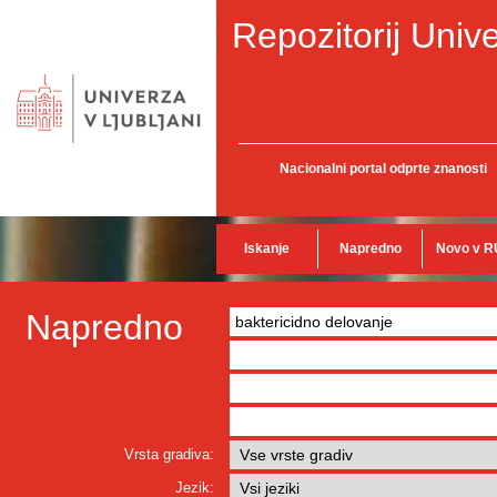
Repozitorij Unive
Nacionalni portal odprte znanosti
Iskanje
Napredno
Novo v R
Napredno
Vrsta gradiva:
Jezik: