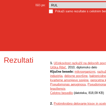
Išči po:
Prikaži samo rezultate s celotnim b
Rezultati
1.
Učinkovitost razkužil na delovnih pov
Urška Ribič
, 2010, diplomsko delo
Ključne besede:
mikroorganizmi
,
razkuž
industrija
,
delovne površine
,
baktericidn
kvarterne amonijeve spojine
,
perocetna k
Pseudomonas aeruginosa
,
Pseudomonas
brasiliensis
Celotno besedilo
(datoteka, 818,09 KB)
2.
Protimikrobno delovanje kisov in ocetn