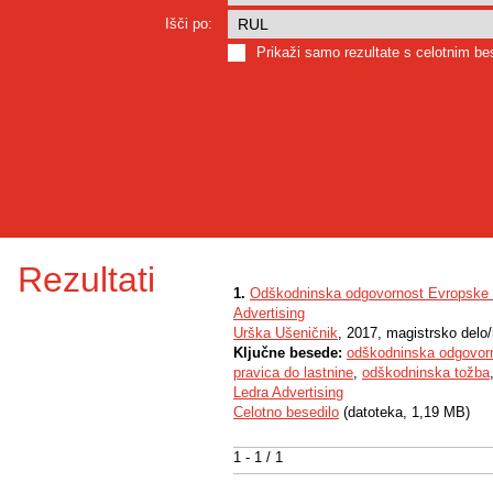
Išči po:
Prikaži samo rezultate s celotnim b
Rezultati
1.
Odškodninska odgovornost Evropske uni
Advertising
Urška Ušeničnik
, 2017, magistrsko delo
Ključne besede:
odškodninska odgovorno
pravica do lastnine
,
odškodninska tožba
Ledra Advertising
Celotno besedilo
(datoteka, 1,19 MB)
1 - 1 / 1