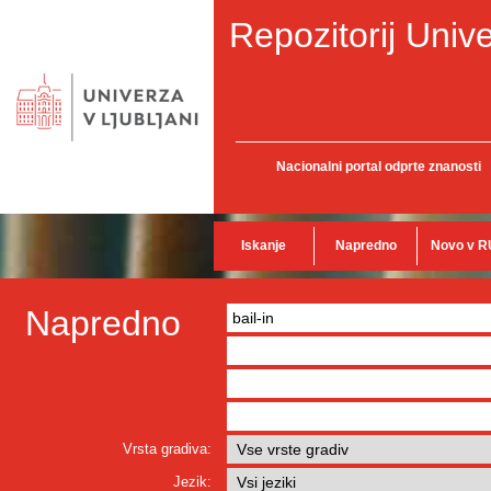
Repozitorij Unive
Nacionalni portal odprte znanosti
Iskanje
Napredno
Novo v R
Napredno
Vrsta gradiva:
Jezik: