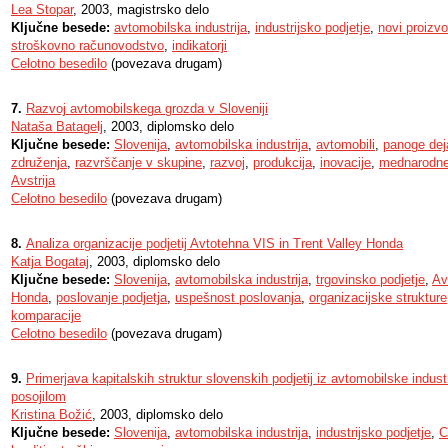
Lea Stopar
, 2003, magistrsko delo
Ključne besede:
avtomobilska industrija
,
industrijsko podjetje
,
novi proizvo
stroškovno računovodstvo
,
indikatorji
Celotno besedilo
(povezava drugam)
7.
Razvoj avtomobilskega grozda v Sloveniji
Nataša Batagelj
, 2003, diplomsko delo
Ključne besede:
Slovenija
,
avtomobilska industrija
,
avtomobili
,
panoge dej
združenja
,
razvrščanje v skupine
,
razvoj
,
produkcija
,
inovacije
,
mednarodne
Avstrija
Celotno besedilo
(povezava drugam)
8.
Analiza organizacije podjetij Avtotehna VIS in Trent Valley Honda
Katja Bogataj
, 2003, diplomsko delo
Ključne besede:
Slovenija
,
avtomobilska industrija
,
trgovinsko podjetje
,
Av
Honda
,
poslovanje podjetja
,
uspešnost poslovanja
,
organizacijske strukture
komparacije
Celotno besedilo
(povezava drugam)
9.
Primerjava kapitalskih struktur slovenskih podjetij iz avtomobilske industri
posojilom
Kristina Božić
, 2003, diplomsko delo
Ključne besede:
Slovenija
,
avtomobilska industrija
,
industrijsko podjetje
,
C