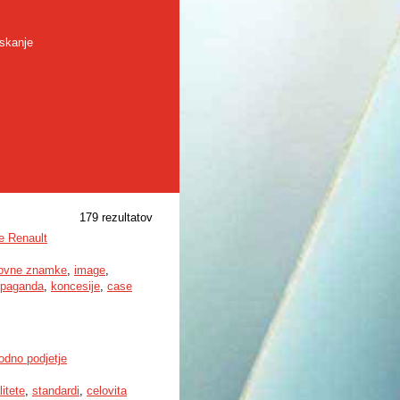
skanje
179 rezultatov
e Renault
govne znamke
,
image
,
opaganda
,
koncesije
,
case
odno podjetje
itete
,
standardi
,
celovita