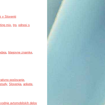
 v Sloveniji
ting mix
,
trg
,
odnosi s
odaja
,
blagovne znamke
,
vativno poslovanje
,
study
,
Slovenija
,
ankete
,
zvodnje avtomobilskih delov