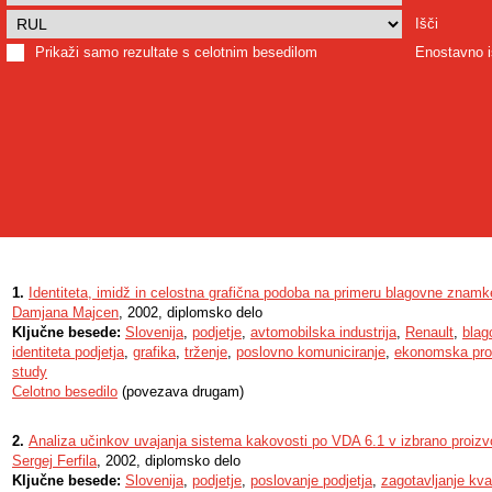
Išči
Prikaži samo rezultate s celotnim besedilom
Enostavno i
1.
Identiteta, imidž in celostna grafična podoba na primeru blagovne znamk
Damjana Majcen
, 2002, diplomsko delo
Ključne besede:
Slovenija
,
podjetje
,
avtomobilska industrija
,
Renault
,
bla
identiteta podjetja
,
grafika
,
trženje
,
poslovno komuniciranje
,
ekonomska pr
study
Celotno besedilo
(povezava drugam)
2.
Analiza učinkov uvajanja sistema kakovosti po VDA 6.1 v izbrano proizv
Sergej Ferfila
, 2002, diplomsko delo
Ključne besede:
Slovenija
,
podjetje
,
poslovanje podjetja
,
zagotavljanje kval