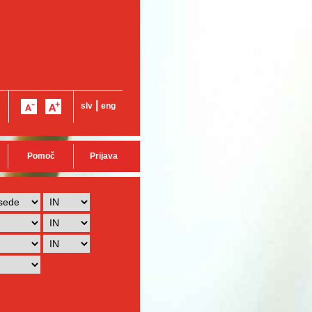
|
slv
eng
Pomoč
Prijava