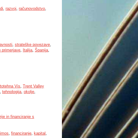
di
,
razvoj
,
računovodstvo
,
avnosti
,
strateške povezave
,
 primerjave
,
Italija
,
Španija
,
totehna Vis
,
Trent Valley
,
tehnologija
,
okolje
,
je in financiranje s
imos
,
financiranje
,
kapital
,