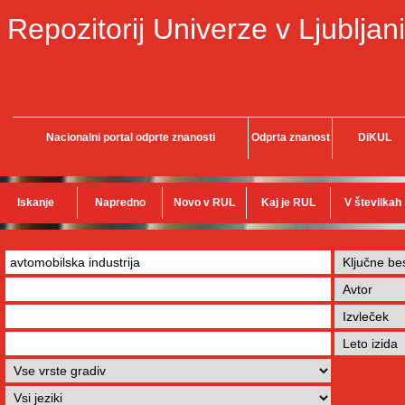
Repozitorij Univerze v Ljubljani
Nacionalni portal odprte znanosti
Odprta znanost
DiKUL
Iskanje
Napredno
Novo v RUL
Kaj je RUL
V številkah