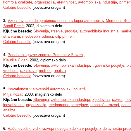
kontrola kvalitete
,
organizacija
,
efektivnost
,
avtomobilska industrija
,
primeri
Celotno besedilo
(povezava drugam)
3.
Vzpostavljanje dolgoročnega odnosa s kupci avtomobilov Mercedes-Benz
Sandi Pecić
, 2002, diplomsko delo
Ključne besede:
Slovenija
,
trženje
,
prodaja
,
avtomobilska industrija
,
marke
strankami
,
medosebni odnosi
,
cilj
,
primeri
Celotno besedilo
(povezava drugam)
4.
Podoba blagovne znamke Porsche v Sloveniji
Klaudija Cigan
, 2002, diplomsko delo
Ključne besede:
Slovenija
,
avtomobilska industrija
,
trgovinsko podjetje
,
pr
vrednost
,
raziskave
,
metode
,
analiza
Celotno besedilo
(povezava drugam)
5.
Inovativnost v slovenski avtomobilski industriji
Mitja Požar
, 2003, magistrsko delo
Ključne besede:
Slovenija
,
avtomobilska industrija
,
zgodovina
,
razvoj
,
ino
inovativnost
,
organizacija
,
mednarodne primerjave
,
tehnološki razvoj
,
case 
analiza
Celotno besedilo
(povezava drugam)
6.
Računovodski vidik razvoja novega izdelka v podjetju z dejavnostjo proi