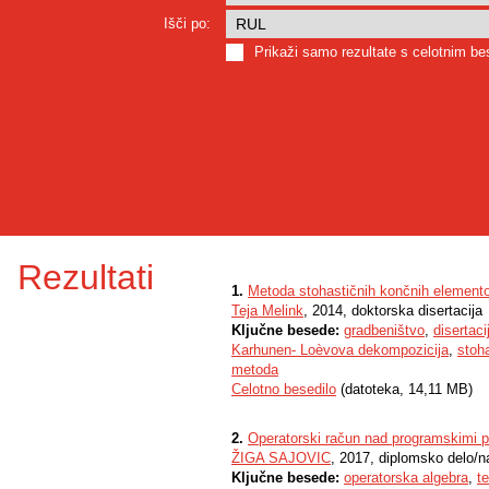
Išči po:
Prikaži samo rezultate s celotnim b
Rezultati
1.
Metoda stohastičnih končnih elemento
Teja Melink
, 2014, doktorska disertacija
Ključne besede:
gradbeništvo
,
disertaci
Karhunen- Loèvova dekompozicija
,
stoh
metoda
Celotno besedilo
(datoteka, 14,11 MB)
2.
Operatorski račun nad programskimi p
ŽIGA SAJOVIC
, 2017, diplomsko delo/n
Ključne besede:
operatorska algebra
,
t