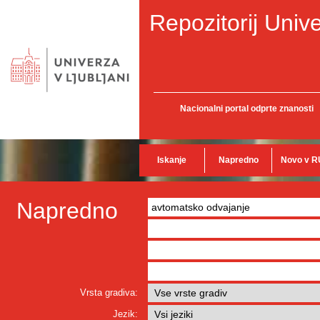
Repozitorij Unive
Nacionalni portal odprte znanosti
Iskanje
Napredno
Novo v R
Napredno
Vrsta gradiva:
Jezik: