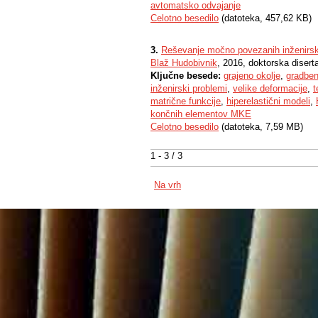
avtomatsko odvajanje
Celotno besedilo
(datoteka, 457,62 KB)
3.
Reševanje močno povezanih inženirsk
Blaž Hudobivnik
, 2016, doktorska diserta
Ključne besede:
grajeno okolje
,
gradben
inženirski problemi
,
velike deformacije
,
t
matrične funkcije
,
hiperelastični modeli
,
končnih elementov MKE
Celotno besedilo
(datoteka, 7,59 MB)
1 - 3 / 3
Na vrh