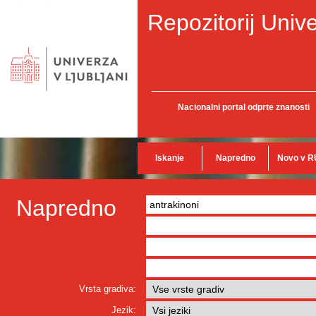
Repozitorij Unive
Nacionalni portal odprte znanosti
Iskanje
Napredno
Novo v R
Napredno
Vrsta gradiva:
Jezik: