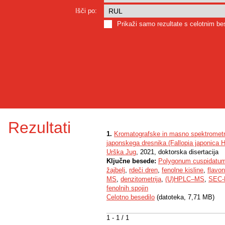
Išči po:
Prikaži samo rezultate s celotnim b
Rezultati
1.
Kromatografske in masno spektrometrič
japonskega dresnika (Fallopia japonica Ho
Urška Jug
, 2021, doktorska disertacija
Ključne besede:
Polygonum cuspidatu
žajbelj
,
rdeči dren
,
fenolne kisline
,
flavon
MS
,
denzitometrija
,
(U)HPLC–MS
,
SEC-
fenolnih spojin
Celotno besedilo
(datoteka, 7,71 MB)
1 - 1 / 1