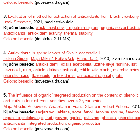
Celotno besedilo
(povezava drugam)
3.
Evaluation of method for extraction of antioxidants from Black crowberr
Iztok Stegovec
, 2021, magistrsko delo
Ključne besede:
black crowberry
,
Empetrum nigrum
,
organic solvent extra
antioxidants
,
antioxidant activity
,
thermal stability
Celotno besedilo
(datoteka, 2,11 MB)
4.
Antioxidants in spring leaves of Oxalis acetosella L.
Helena Šircelj
,
Maja Mikulič Petkovšek
,
Franc Batič
, 2010, izvirni znanstv
Ključne besede:
antioksidanti
,
oxalis acetosella
,
užitne divje rastline
,
listi
,
flavonoidi
,
rutin
,
antioksidativne lastnosti
,
edible wild plants
,
ascorbic acids
phenolic acids
,
flavonoids
,
antioxidants
,
antioxidant capacity
,
rutin
Celotno besedilo
(povezava drugam)
5.
The influence of organic/integrated production on the content of phenoli
and fruits in four different varieties over a 2-year period
Maja Mikulič Petkovšek
,
Ana Slatnar
,
Franci Štampar
,
Robert Veberič
, 2010
Ključne besede:
sadjarstvo
,
jablana
,
sorte
,
fenoli
,
fenolne spojine
,
flavonoi
organsko pridelovanje
,
fruit growing
,
apples
,
cultivars
,
phenols
,
phenolic c
antioxidants
,
integrated production
,
organic production
Celotno besedilo
(povezava drugam)