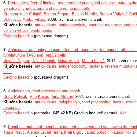
6.
Protective effect of linalool, myrcene and eucalyptol against t-butyl hyd
genotoxicity in bacteria and cultured human cells
Dragana Mitić-Ćulafić
,
Bojana Žegura
,
Biljana Nikolić
,
Branka Vuković-Gač
Vukčević
,
Metka Filipič
, 2009, izvirni znanstveni članek
Ključne besede:
antioxidants
,
antigenotoxicity
,
bacterial reverse mutation
cells in vitro
,
monoterpenes
Celotno besedilo
(povezava drugam)
7.
Antioxidant and antigenotoxic effects of rosemary (Rosmarinus officinalis
typhimurium TA98 and HepG2 cells
Bojana Žegura
,
David Dobnik
,
Maša Hojnik
,
Metka Filipič
, 2011, izvirni zn
Ključne besede:
antioxidants
,
antigenotoxicity
,
bacterial reverse mutation
cells
Celotno besedilo
(povezava drugam)
8.
Antioxidants, food processing and health
Borut Poljšak
,
Vito Kovač
,
Irina Milisav
, 2021, izvirni znanstveni članek
Ključne besede:
antioxidants
,
polyphenols
,
food processing
,
health
,
oxidat
response
Celotno besedilo
(datoteka, 645,42 KB) Gradivo ima več datotek!
Več...
9.
Rapid estimation of tocopherol content in linseed and sunflower oils-reac
Tjaša Prevc
,
Alenka Levart
,
Irena Kralj Cigić
,
Janez Salobir
,
Nataša Poklar 