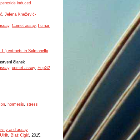
roperoxide induced
ić
,
Jelena Knežević-
 assay
,
Comet assay
,
human
 L.) extracts in Salmonella
anstveni članek
 assay
,
comet assay
,
HepG2
ion
,
hormesis
,
stress
tivity and assay
Ulrih
,
Blaž Cigić
, 2015,