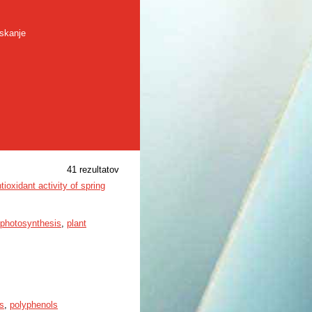
skanje
41 rezultatov
ioxidant activity of spring
photosynthesis
,
plant
s
,
polyphenols