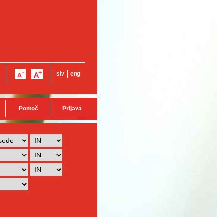
|
slv
eng
Pomoč
Prijava