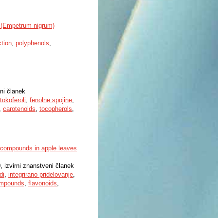
y (Empetrum nigrum)
ction
,
polyphenols
,
eni članek
tokoferoli
,
fenolne spojine
,
,
carotenoids
,
tocopherols
,
c compounds in apple leaves
, izvirni znanstveni članek
di
,
integrirano pridelovanje
,
ompounds
,
flavonoids
,