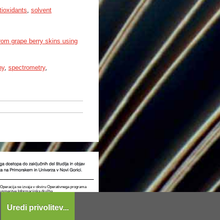
tioxidants
,
solvent
rom grape berry skins using
hy
,
spectrometry
,
t. Operacija se izvaja v okviru Operativnega programa
e usmeritve Informacijska družba.
Uredi privolitev...