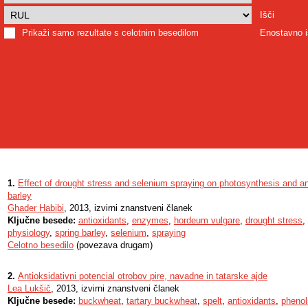
Išči
Prikaži samo rezultate s celotnim besedilom
Enostavno i
1.
Effect of drought stress and selenium spraying on photosynthesis and ant
barley
Ghader Habibi
, 2013, izvirni znanstveni članek
Ključne besede:
antioxidants
,
enzymes
,
hordeum vulgare
,
drought stress
,
physiology
,
spring barley
,
selenium
,
spraying
Celotno besedilo
(povezava drugam)
2.
Antioksidativni potencial otrobov pire, navadne in tatarske ajde
Lea Lukšič
, 2013, izvirni znanstveni članek
Ključne besede:
buckwheat
,
tartary buckwheat
,
spelt
,
antioxidants
,
phenol