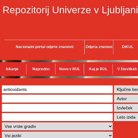
Repozitorij Univerze v Ljubljani
Nacionalni portal odprte znanosti
Odprta znanost
DiKUL
Iskanje
Napredno
Novo v RUL
Kaj je RUL
V številkah