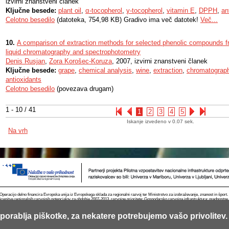
izvirni znanstveni članek
Ključne besede:
plant oil
,
α-tocopherol
,
γ-tocopherol
,
vitamin E
,
DPPH
,
an
Celotno besedilo
(datoteka, 754,98 KB) Gradivo ima več datotek!
Več...
10.
A comparison of extraction methods for selected phenolic compounds f
liquid chromatography and spectrophotometry
Denis Rusjan
,
Zora Korošec-Koruza
, 2007, izvirni znanstveni članek
Ključne besede:
grape
,
chemical analysis
,
wine
,
extraction
,
chromatograp
antioxidants
Celotno besedilo
(povezava drugam)
1 - 10 / 41
1
2
3
4
5
Iskanje izvedeno v 0.07 sek.
Na vrh
Operacijo delno financira Evropska unija iz Evropskega sklada za regionalni razvoj ter Ministrstvo za izobraževanje, znanost in špor
krepitve regionalnih razvojnih potencialov za obdobje 2007-2013, razvojne prioritete: Gospodarsko razvojna infrastruktura; prednostn
porablja piškotke, za nekatere potrebujemo vašo privolitev.
Kontakt
RSS
Piškotki
Pogoji uporabe
Mobilno