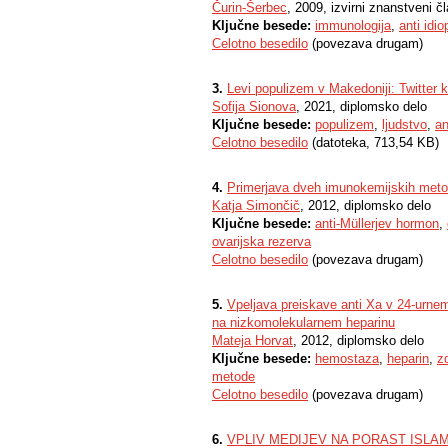
Čurin-Šerbec
, 2009, izvirni znanstveni č
Ključne besede:
immunologija
,
anti idi
Celotno besedilo
(povezava drugam)
3.
Levi populizem v Makedoniji: Twitter 
Sofija Sionova
, 2021, diplomsko delo
Ključne besede:
populizem
,
ljudstvo
,
an
Celotno besedilo
(datoteka, 713,54 KB)
4.
Primerjava dveh imunokemijskih meto
Katja Simončič
, 2012, diplomsko delo
Ključne besede:
anti-Müllerjev hormon
,
ovarijska rezerva
Celotno besedilo
(povezava drugam)
5.
Vpeljava preiskave anti Xa v 24-urnem
na nizkomolekularnem heparinu
Mateja Horvat
, 2012, diplomsko delo
Ključne besede:
hemostaza
,
heparin
,
z
metode
Celotno besedilo
(povezava drugam)
6.
VPLIV MEDIJEV NA PORAST ISLA