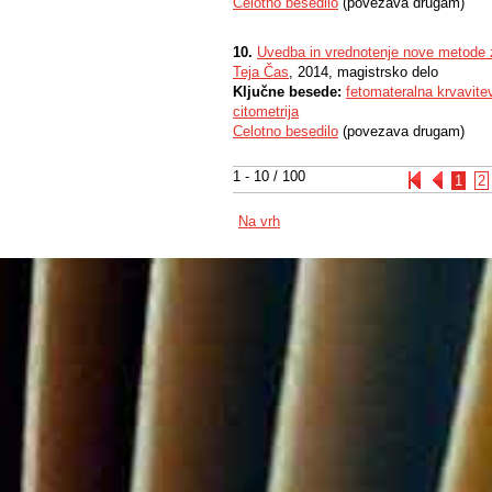
Celotno besedilo
(povezava drugam)
10.
Uvedba in vrednotenje nove metode za 
Teja Čas
, 2014, magistrsko delo
Ključne besede:
fetomateralna krvavite
citometrija
Celotno besedilo
(povezava drugam)
1 - 10 / 100
1
2
Na vrh