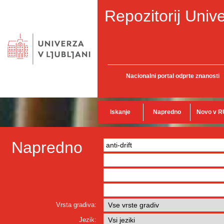
Repozitorij Unive
Nacionalni portal odprte znanosti
Iskanje
Napredno
Novo v R
Napredno
Vrsta gradiva:
Jezik: