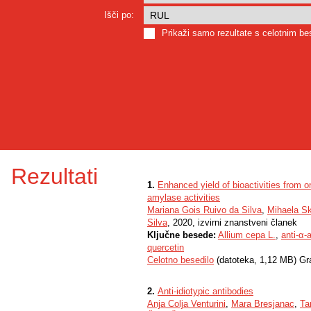
Išči po:
Prikaži samo rezultate s celotnim b
Rezultati
1.
Enhanced yield of bioactivities from on
amylase activities
Mariana Gois Ruivo da Silva
,
Mihaela Sk
Silva
, 2020, izvirni znanstveni članek
Ključne besede:
Allium cepa L.
,
anti-α-
quercetin
Celotno besedilo
(datoteka, 1,12 MB) Gr
2.
Anti-idiotypic antibodies
Anja Colja Venturini
,
Mara Bresjanac
,
Ta