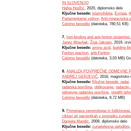
IN SLOVENIJO
Hafija Hodžić
, 2020, diplomsko delo
Ključne besede:
islamofobija
,
Evropa
,
A
Parlamentarne volitve
,
Anti-migracijska p
Celotno besedilo
(datoteka, 780,51 KB)
7.
Iron-binding and anti-fenton propertie
Janez Mravljak
,
Žiga Jakopin
, 2019, izv
Ključne besede:
amino acid
,
building b
Fenton reaction
,
anti-Fenton
Celotno besedilo
(datoteka, 3,03 MB) Gr
8.
ANALIZA POVPREČNE ODMEVNE 
ANDREJ GERJEVIČ
, 2016, magistrsko 
Ključne besede:
Ključne besede: radar
,
radarska površina
,
oblikovanje
,
radarski 
odmevne radarske površine
,
stealth tehn
Celotno besedilo
(datoteka, 9,72 MB)
9.
Primerjava serumskega in foliklovega
ciklusi pri pacientkah v postopku zunajt
Danijela Mandić
, 2009, diplomsko delo
Ključne besede:
zunajtelesna oploditev