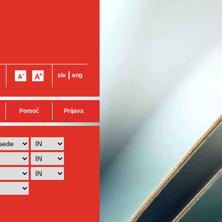
|
slv
eng
Pomoč
Prijava