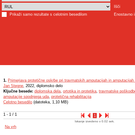
Išči
Prikaži samo rezultate s celotnim besedilom
Enostavno i
1.
Primerjava protetične oskrbe pri travmatskih amputacijah in amputacijah 
Jan Stegne
, 2022, diplomsko delo
Ključne besede:
diplomska dela
,
ortotika in protetika
,
travmatske poškodb
amputacije spodnjega uda
,
protetična rehabilitacija
Celotno besedilo
(datoteka, 1,10 MB)
1 - 1 / 1
1
Iskanje izvedeno v 0.02 sek.
Na vrh