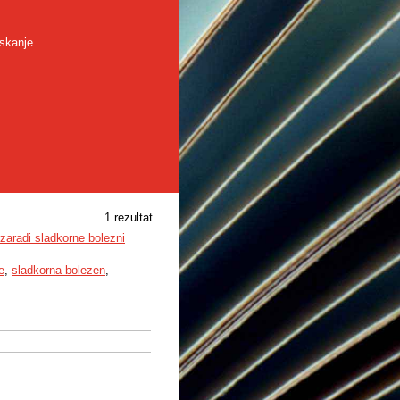
skanje
1 rezultat
zaradi sladkorne bolezni
e
,
sladkorna bolezen
,