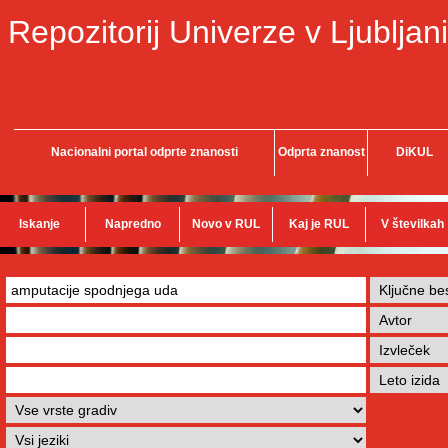
Repozitorij Univerze v Ljubljani
Nacionalni portal odprte znanosti
Odprta znanost
DiKUL
Iskanje
Napredno
Novo v RUL
Kaj je RUL
V številkah