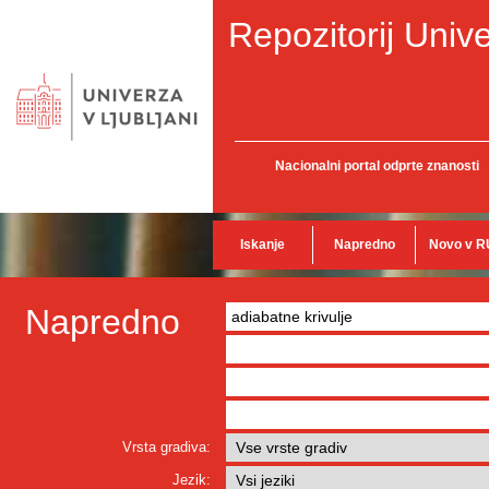
Repozitorij Unive
Nacionalni portal odprte znanosti
Iskanje
Napredno
Novo v R
Napredno
Vrsta gradiva:
Jezik: