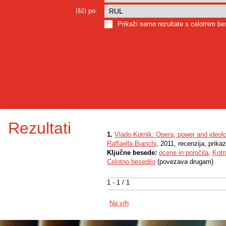
Išči po:
Prikaži samo rezultate s celotnim b
Rezultati
1.
Vlado Kotnik: Opera, power and ideolog
Raffaella Bianchi
, 2011, recenzija, prikaz
Ključne besede:
ocene in poročila
,
Kotn
Celotno besedilo
(povezava drugam)
1 - 1 / 1
Na vrh