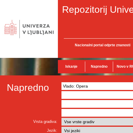
Repozitorij Unive
Nacionalni portal odprte znanosti
Iskanje
Napredno
Novo v R
Napredno
Vrsta gradiva:
Jezik: