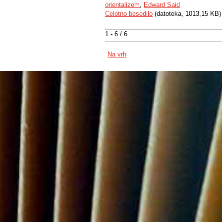
orientalizem
,
Edward Said
Celotno besedilo
(datoteka, 1013,15 KB)
1 - 6 / 6
Na vrh