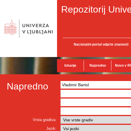
Repozitorij Unive
Nacionalni portal odprte znanosti
Iskanje
Napredno
Novo v R
Napredno
Vrsta gradiva:
Jezik: