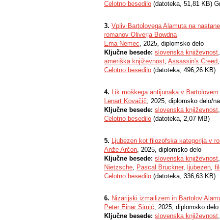
Celotno besedilo
(datoteka, 51,81 KB) G
3.
Vpliv Bartolovega Alamuta na nastanek
romanov Oliverja Bowdna
Ema Nemec
, 2025, diplomsko delo
Ključne besede:
slovenska književnost
ameriška književnost
,
Assassin's Creed
Celotno besedilo
(datoteka, 496,26 KB)
4.
Lik moškega antijunaka v Bartolovem 
Lenart Kovačič
, 2025, diplomsko delo/n
Ključne besede:
slovenska književnost
Celotno besedilo
(datoteka, 2,07 MB)
5.
Ljubezen kot filozofska kategorija v 
Anže Arčon
, 2025, diplomsko delo
Ključne besede:
slovenska književnost
Nietzsche
,
Pascal Bruckner
,
ljubezen
,
fi
Celotno besedilo
(datoteka, 336,63 KB)
6.
Nizarijski izmailizem in Bartolov Alamu
Peter Einar Simić
, 2025, diplomsko delo
Ključne besede:
slovenska književnost