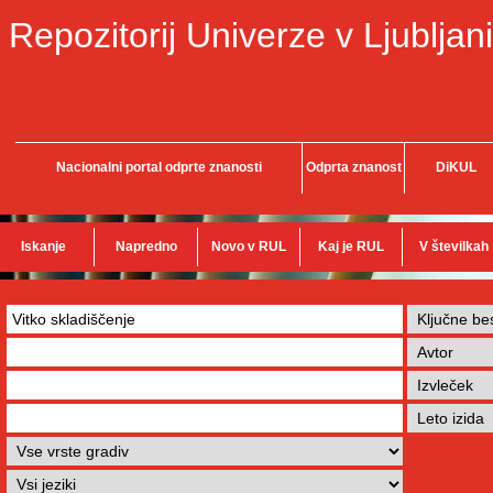
Repozitorij Univerze v Ljubljani
Nacionalni portal odprte znanosti
Odprta znanost
DiKUL
Iskanje
Napredno
Novo v RUL
Kaj je RUL
V številkah