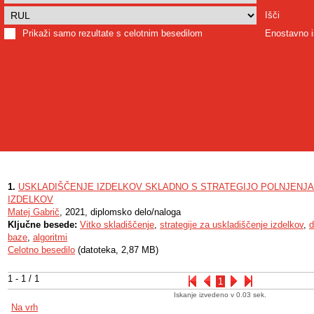
Išči
Prikaži samo rezultate s celotnim besedilom
Enostavno i
1.
USKLADIŠČENJE IZDELKOV SKLADNO S STRATEGIJO POLNJENJA
IZDELKOV
Matej Gabrič
, 2021, diplomsko delo/naloga
Ključne besede:
Vitko skladiščenje
,
strategije za uskladiščenje izdelkov
,
d
baze
,
algoritmi
Celotno besedilo
(datoteka, 2,87 MB)
1 - 1 / 1
1
Iskanje izvedeno v 0.03 sek.
Na vrh