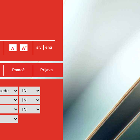
|
slv
eng
Pomoč
Prijava