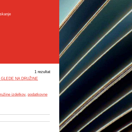
skanje
1 rezultat
 GLEDE NA DRUŽINE
ružine izdelkov
,
podatkovne