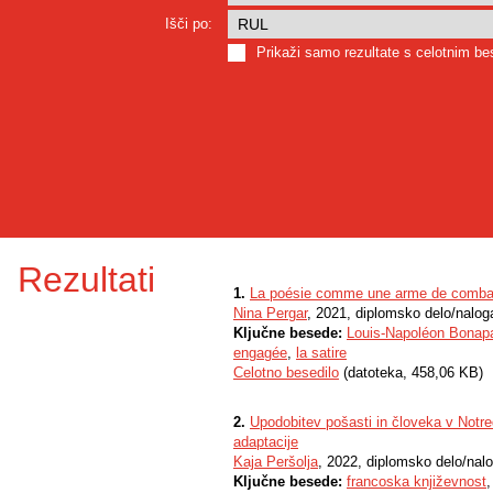
Išči po:
Prikaži samo rezultate s celotnim b
Rezultati
1.
La poésie comme une arme de combat
Nina Pergar
, 2021, diplomsko delo/nalog
Ključne besede:
Louis-Napoléon Bonapa
engagée
,
la satire
Celotno besedilo
(datoteka, 458,06 KB)
2.
Upodobitev pošasti in človeka v Not
adaptacije
Kaja Peršolja
, 2022, diplomsko delo/nal
Ključne besede:
francoska književnost