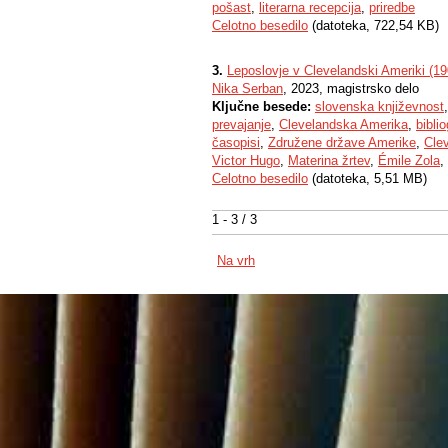
pošast
,
literarna recepcija
,
priredbe
Celotno besedilo
(datoteka, 722,54 KB)
3.
Leposlovje v Clevelandski Ameriki (1
Nika Serban
, 2023, magistrsko delo
Ključne besede:
slovenska književnost
prevajanje
,
Clevelandska Amerika
,
biblio
časopisi
,
Združene države Amerike
,
Cle
Victor Hugo
,
Materina žrtev
,
Émile Zola
,
Celotno besedilo
(datoteka, 5,51 MB)
1 - 3 / 3
Na vrh