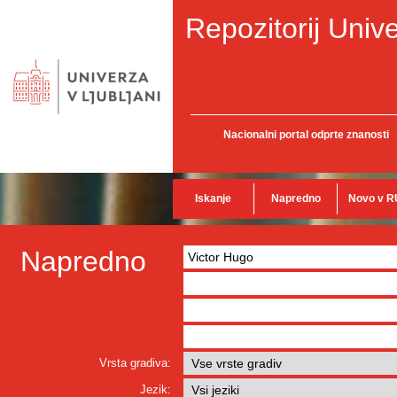
Repozitorij Unive
Nacionalni portal odprte znanosti
Iskanje
Napredno
Novo v R
Napredno
Vrsta gradiva:
Jezik: