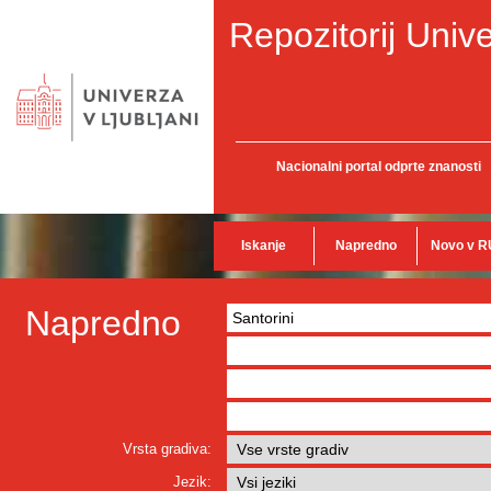
Repozitorij Unive
Nacionalni portal odprte znanosti
Iskanje
Napredno
Novo v R
Napredno
Vrsta gradiva:
Jezik: