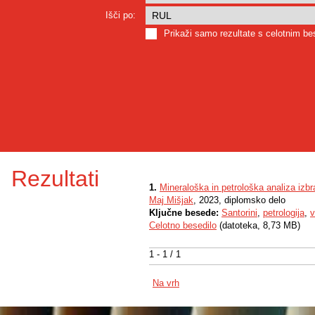
Išči po:
Prikaži samo rezultate s celotnim b
Rezultati
1.
Mineraloška in petrološka analiza izbr
Maj Mišjak
, 2023, diplomsko delo
Ključne besede:
Santorini
,
petrologija
,
v
Celotno besedilo
(datoteka, 8,73 MB)
1 - 1 / 1
Na vrh