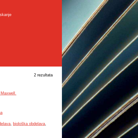
skanje
2 rezultata
 Maxwell.
na
elava
,
biološka obdelava
,