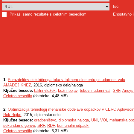
Išči
Prikaži samo rezultate s celotnim besedilom
Enostavno i
1.
Porazdelitev električnega toka v talilnem elementu pri udarnem valu
AMADEJ KNEZ
, 2016, diplomsko delo/naloga
Ključne besede:
talilni vložek
,
kožni pojav
,
tokovni udarni val
,
SRF
,
Ansys
Celotno besedilo
(datoteka, 4,48 MB)
2.
Optimizacija tehnologij mehanske obdelave odpadkov v CERO Ajdovšči
Rok Rojko
, 2015, diplomsko delo
Ključne besede:
gradbeništvo
,
diplomska naloga
,
UNI
,
VOI
,
mehanska obd
sekundarno gorivo
,
SRF
,
RDF
,
komunalni odpadki
Celotno besedilo
(datoteka, 5,31 MB)