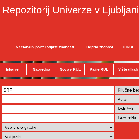
Repozitorij Univerze v Ljubljani
Nacionalni portal odprte znanosti
Odprta znanost
DiKUL
Iskanje
Napredno
Novo v RUL
Kaj je RUL
V številkah