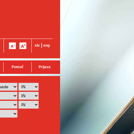
|
slv
eng
Pomoč
Prijava