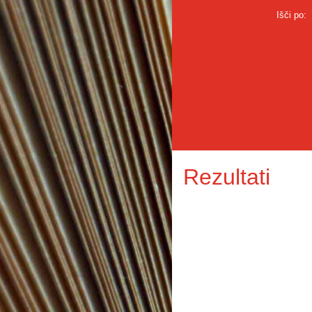
Išči po:
Rezultati