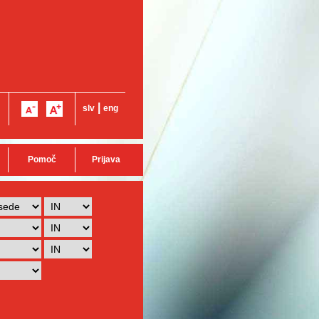
|
slv
eng
Pomoč
Prijava