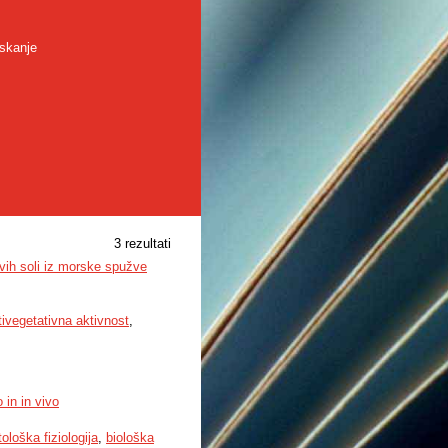
skanje
3 rezultati
jevih soli iz morske spužve
tivegetativna aktivnost
,
o in in vivo
tološka fiziologija
,
biološka