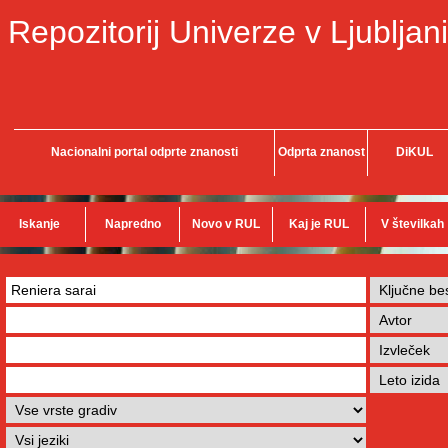
Repozitorij Univerze v Ljubljani
Nacionalni portal odprte znanosti
Odprta znanost
DiKUL
Iskanje
Napredno
Novo v RUL
Kaj je RUL
V številkah