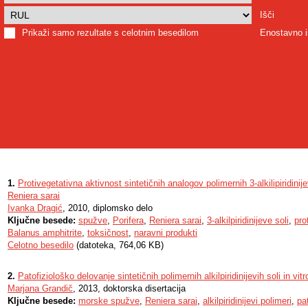
Išči
Prikaži samo rezultate s celotnim besedilom
Enostavno i
1.
Protivegetativna aktivnost sintetičnih analogov polimernih 3-alkilipiridini
Reniera sarai
Ivanka Dragić
, 2010, diplomsko delo
Ključne besede:
spužve
,
Porifera
,
Reniera sarai
,
3-alkilpiridinijeve soli
,
pro
Balanus amphitrite
,
toksičnost
,
naravni produkti
Celotno besedilo
(datoteka, 764,06 KB)
2.
Patofiziološko delovanje sintetičnih polimernih alkilpiridinijevih soli in vitr
Marjana Grandič
, 2013, doktorska disertacija
Ključne besede:
morske spužve
,
Reniera sarai
,
alkilpiridinijevi polimeri
,
pa