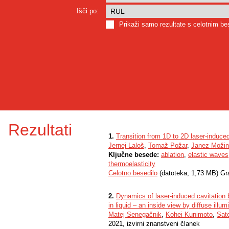
Išči po:
Prikaži samo rezultate s celotnim b
Rezultati
1.
Transition from 1D to 2D laser-induce
Jernej Laloš
,
Tomaž Požar
,
Janez Moži
Ključne besede:
ablation
,
elastic waves
thermoelasticity
Celotno besedilo
(datoteka, 1,73 MB) Gr
2.
Dynamics of laser-induced cavitation
in liquid – an inside view by diffuse illum
Matej Senegačnik
,
Kohei Kunimoto
,
Sat
2021, izvirni znanstveni članek