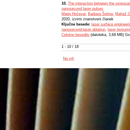
10.
The interaction between the osteosar
nanosecond laser pulses
Matej Hočevar
,
Barbara Šetina
,
Matjaž 
2020, izvirni znanstveni članek
Ključne besede:
laser surface engineer
nanosecond-laser ablation
,
laser texturin
Celotno besedilo
(datoteka, 3,69 MB) Gr
1 - 10 / 18
Na vrh