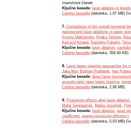
znanstveni članek
Ključne besede:
laser ablation in liquids
Celotno besedilo
(datoteka, 1,07 MB) Gr
7.
Comparison of the overall temporal be
nanosecond laser ablations in water usi
Ayumu Matsumoto
,
Ayaka Tamura
,
Atsu
Keo-ichi Amano
,
Kazuhiro Fukami
,
Tets
Ključne besede:
laser ablation
,
cavitati
Celotno besedilo
(datoteka, 358,40 KB)
8.
Laser beam steering approaches for mi
Jaka Mur
,
Boštjan Podobnik
,
Igor Pobera
Ključne besede:
direct laser microstruc
acousto-optic laser beam steering
,
print
Celotno besedilo
(datoteka, 2,06 MB)
9.
Propulsion effects after laser ablation
Matej Senegačnik
,
Matija Jezeršek
,
Pet
Ključne besede:
laser ablation
,
laser pr
coefficient
,
energyconversion efficiency
Celotno besedilo
(datoteka, 5,03 MB) Gr