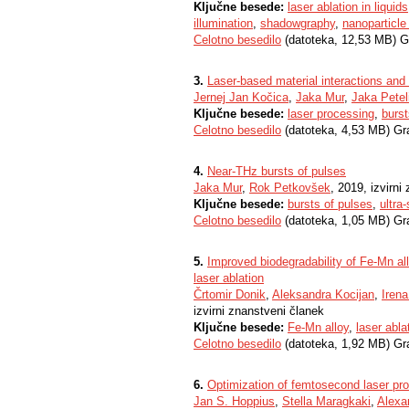
Ključne besede:
laser ablation in liquids
illumination
,
shadowgraphy
,
nanoparticle
Celotno besedilo
(datoteka, 12,53 MB) G
3.
Laser-based material interactions and
Jernej Jan Kočica
,
Jaka Mur
,
Jaka Petel
Ključne besede:
laser processing
,
burst
Celotno besedilo
(datoteka, 4,53 MB) Gr
4.
Near-THz bursts of pulses
Jaka Mur
,
Rok Petkovšek
, 2019, izvirni
Ključne besede:
bursts of pulses
,
ultra
Celotno besedilo
(datoteka, 1,05 MB) Gr
5.
Improved biodegradability of Fe-Mn al
laser ablation
Črtomir Donik
,
Aleksandra Kocijan
,
Irena
izvirni znanstveni članek
Ključne besede:
Fe-Mn alloy
,
laser abla
Celotno besedilo
(datoteka, 1,92 MB) Gr
6.
Optimization of femtosecond laser pro
Jan S. Hoppius
,
Stella Maragkaki
,
Alexa