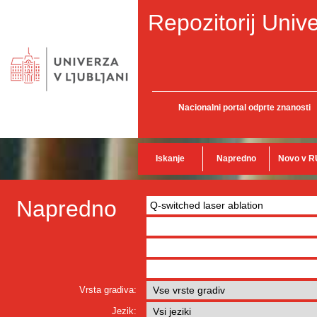
Repozitorij Unive
Nacionalni portal odprte znanosti
Iskanje
Napredno
Novo v R
Napredno
Vrsta gradiva:
Jezik: