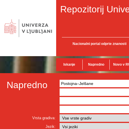
Repozitorij Unive
Nacionalni portal odprte znanosti
Iskanje
Napredno
Novo v R
Napredno
Vrsta gradiva:
Jezik: