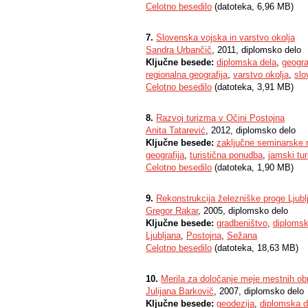
Celotno besedilo
(datoteka, 6,96 MB)
7.
Slovenska vojska in varstvo okolja
Sandra Urbančič
, 2011, diplomsko delo
Ključne besede:
diplomska dela
,
geogra
regionalna geografija
,
varstvo okolja
,
slo
Celotno besedilo
(datoteka, 3,91 MB)
8.
Razvoj turizma v Očini Postojna
Anita Tatarević
, 2012, diplomsko delo
Ključne besede:
zaključne seminarske 
geografija
,
turistična ponudba
,
jamski tu
Celotno besedilo
(datoteka, 1,90 MB)
9.
Rekonstrukcija železniške proge Ljub
Gregor Rakar
, 2005, diplomsko delo
Ključne besede:
gradbeništvo
,
diplomsk
Ljubljana
,
Postojna
,
Sežana
Celotno besedilo
(datoteka, 18,63 MB)
10.
Merila za določanje meje mestnih ob
Julijana Barkovič
, 2007, diplomsko delo
Ključne besede:
geodezija
,
diplomska d