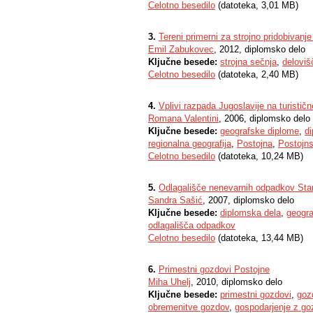
Celotno besedilo
(datoteka, 3,01 MB)
3.
Tereni primerni za strojno pridobiva
Emil Zabukovec
, 2012, diplomsko delo
Ključne besede:
strojna sečnja
,
deloviš
Celotno besedilo
(datoteka, 2,40 MB)
4.
Vplivi razpada Jugoslavije na turisti
Romana Valentini
, 2006, diplomsko delo
Ključne besede:
geografske diplome
,
d
regionalna geografija
,
Postojna
,
Postojn
Celotno besedilo
(datoteka, 10,24 MB)
5.
Odlagališče nenevarnih odpadkov Sta
Sandra Sašić
, 2007, diplomsko delo
Ključne besede:
diplomska dela
,
geogra
odlagališča odpadkov
Celotno besedilo
(datoteka, 13,44 MB)
6.
Primestni gozdovi Postojne
Miha Uhelj
, 2010, diplomsko delo
Ključne besede:
primestni gozdovi
,
goz
obremenitve gozdov
,
gospodarjenje z g