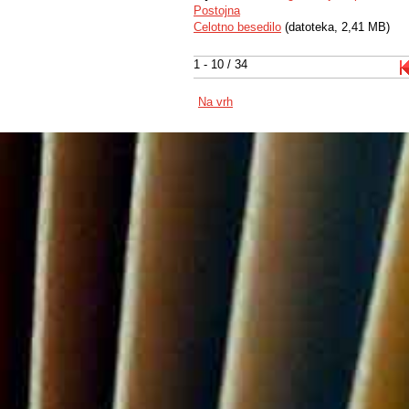
Postojna
Celotno besedilo
(datoteka, 2,41 MB)
1 - 10 / 34
Na vrh