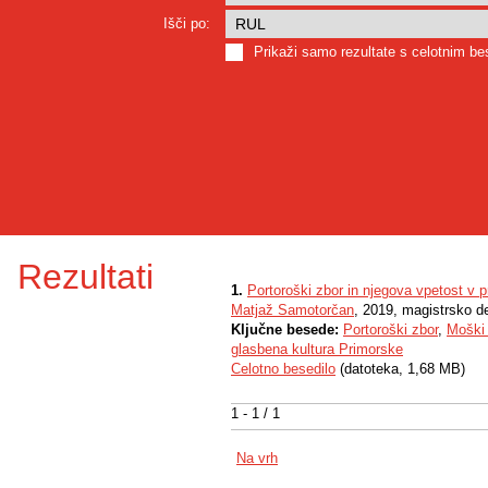
Išči po:
Prikaži samo rezultate s celotnim b
Rezultati
1.
Portoroški zbor in njegova vpetost v p
Matjaž Samotorčan
, 2019, magistrsko d
Ključne besede:
Portoroški zbor
,
Moški 
glasbena kultura Primorske
Celotno besedilo
(datoteka, 1,68 MB)
1 - 1 / 1
Na vrh