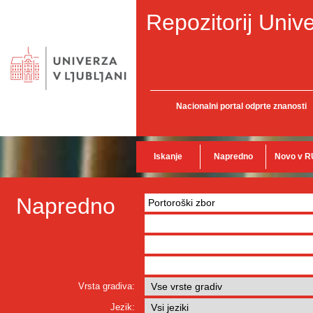
Repozitorij Unive
Nacionalni portal odprte znanosti
Iskanje
Napredno
Novo v R
Napredno
Vrsta gradiva:
Jezik: