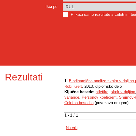
Išči po:
Prikaži samo rezultate s celotnim b
Rezultati
1.
Biodinamična analiza skoka v daljino pr
Robi Kreft
, 2010, diplomsko delo
Ključne besede:
atletika
,
skok v daljino
variance
,
Personov koeficient
,
Smirnov-
Celotno besedilo
(povezava drugam)
1 - 1 / 1
Na vrh