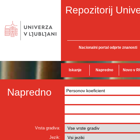
Repozitorij Unive
Nacionalni portal odprte znanosti
Iskanje
Napredno
Novo v R
Napredno
Vrsta gradiva:
Jezik: