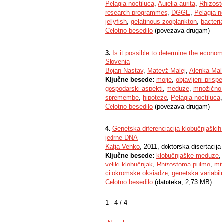
Pelagia noctiluca
,
Aurelia aurita
,
Rhizos
research programmes
,
DGGE
,
Pelagia n
jellyfish
,
gelatinous zooplankton
,
bacteri
Celotno besedilo
(povezava drugam)
3.
Is it possible to determine the econom
Slovenia
Bojan Nastav
,
Matevž Malej
,
Alenka Mal
Ključne besede:
morje
,
objavljeni prisp
gospodarski aspekti
,
meduze
,
množično 
spremembe
,
hipoteze
,
Pelagia noctiluca
Celotno besedilo
(povezava drugam)
4.
Genetska diferenciacija klobučnjaških
jedrne DNA
Katja Venko
, 2011, doktorska disertacija
Ključne besede:
klobučnjaške meduze
veliki klobučnjak
,
Rhizostoma pulmo
,
mi
citokromske oksiadze
,
genetska variabil
Celotno besedilo
(datoteka, 2,73 MB)
1 - 4 / 4