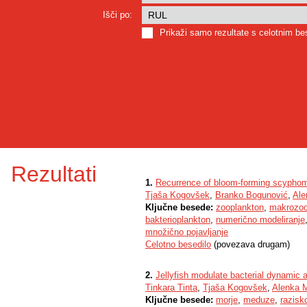
Išči po:
Prikaži samo rezultate s celotnim b
Rezultati
1.
Recurrence of bloom-forming scyphome
Tjaša Kogovšek
,
Branko Bogunović
,
Ale
Ključne besede:
zooplankton
,
makrozoo
bakterioplankton
,
numerično modeliranje
množično pojavljanje
Celotno besedilo
(povezava drugam)
2.
Jellyfish modulate bacterial dynamic
Tinkara Tinta
,
Tjaša Kogovšek
,
Alenka M
Ključne besede:
morje
,
meduze
,
razisk