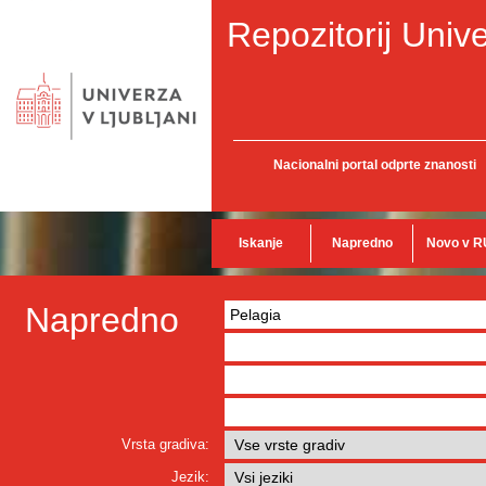
Repozitorij Unive
Nacionalni portal odprte znanosti
Iskanje
Napredno
Novo v R
Napredno
Vrsta gradiva:
Jezik: