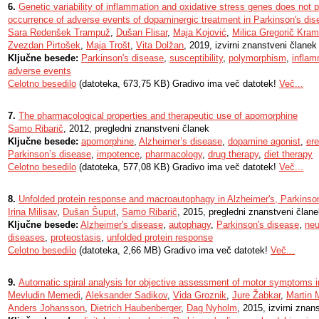
6.
Genetic variability of inflammation and oxidative stress genes does not pl
occurrence of adverse events of dopaminergic treatment in Parkinson's di
Sara Redenšek Trampuž
,
Dušan Flisar
,
Maja Kojović
,
Milica Gregorič Kram
Zvezdan Pirtošek
,
Maja Trošt
,
Vita Dolžan
, 2019, izvirni znanstveni članek
Ključne besede:
Parkinson's disease
,
susceptibility
,
polymorphism
,
inflam
adverse events
Celotno besedilo
(datoteka, 673,75 KB) Gradivo ima več datotek!
Več...
7.
The pharmacological properties and therapeutic use of apomorphine
Samo Ribarič
, 2012, pregledni znanstveni članek
Ključne besede:
apomorphine
,
Alzheimer’s disease
,
dopamine agonist
,
ere
Parkinson’s disease
,
impotence
,
pharmacology
,
drug therapy
,
diet therapy
Celotno besedilo
(datoteka, 577,08 KB) Gradivo ima več datotek!
Več...
8.
Unfolded protein response and macroautophagy in Alzheimer's, Parkinson
Irina Milisav
,
Dušan Šuput
,
Samo Ribarič
, 2015, pregledni znanstveni član
Ključne besede:
Alzheimer's disease
,
autophagy
,
Parkinson's disease
,
neu
diseases
,
proteostasis
,
unfolded protein response
Celotno besedilo
(datoteka, 2,66 MB) Gradivo ima več datotek!
Več...
9.
Automatic spiral analysis for objective assessment of motor symptoms i
Mevludin Memedi
,
Aleksander Sadikov
,
Vida Groznik
,
Jure Žabkar
,
Martin 
Anders Johansson
,
Dietrich Haubenberger
,
Dag Nyholm
, 2015, izvirni znan