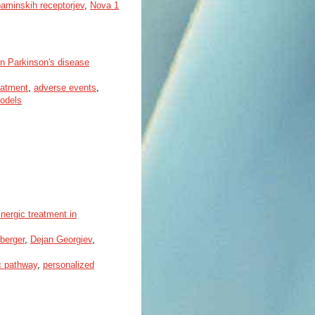
paminskih receptorjev
,
Nova 1
n Parkinson's disease
eatment
,
adverse events
,
models
nergic treatment in
berger
,
Dejan Georgiev
,
c pathway
,
personalized