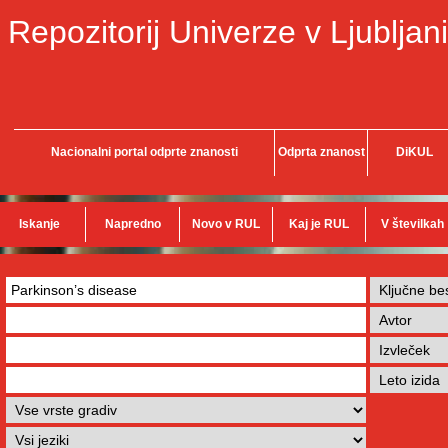
Repozitorij Univerze v Ljubljani
Nacionalni portal odprte znanosti
Odprta znanost
DiKUL
Iskanje
Napredno
Novo v RUL
Kaj je RUL
V številkah