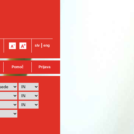
|
slv
eng
Pomoč
Prijava