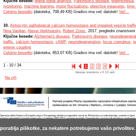
Ključne besede:
digital spiral analysis
,
Parkinson's disease
,
bradykinesia
,
monitoring
,
machine learning
,
motor fluctuations
,
objective measures
,
time 
Celotno besedilo
(datoteka, 708,49 KB) Gradivo ima več datotek!
Več...
10.
Astrocytic pathological calcium homeostasis and impaired vesicle traff
Nina Vardjan
,
Alexei Verkhratsky
,
Robert Zorec
, 2017, pregledni znanstveni
Ključne besede:
Alzheimer's disease
,
Parkinson's disease
,
neurodegenera
traffic
,
calcium homeostasis
,
cAMP
,
neurodegeneration
,
locus coeruleus
,
n
energy coupling
Celotno besedilo
(datoteka, 853,07 KB) Gradivo ima več datotek!
Več...
1 - 10 / 34
1
2
3
4
Iskanje izvedeno v 0.12 sek.
Na vrh
Operacijo delno financira Evropska unija iz Evropskega sklada za regionalni razvoj ter Ministrstvo za izobraževanje, znanost in špor
krepitve regionalnih razvojnih potencialov za obdobje 2007-2013, razvojne prioritete: Gospodarsko razvojna infrastruktura; prednostn
porablja piškotke, za nekatere potrebujemo vašo privolitev.
Kontakt
RSS
Piškotki
Pogoji uporabe
Mobilno