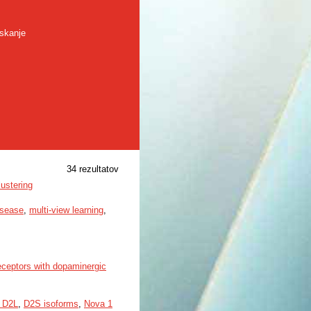
skanje
34 rezultatov
ustering
isease
,
multi-view learning
,
receptors with dopaminergic
 D2L
,
D2S isoforms
,
Nova 1