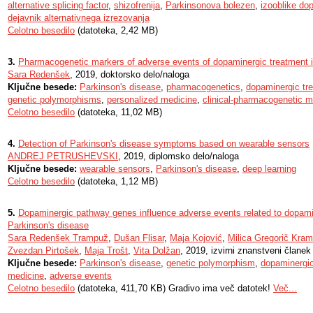
alternative splicing factor
,
shizofrenija
,
Parkinsonova bolezen
,
izooblike do
dejavnik alternativnega izrezovanja
Celotno besedilo
(datoteka, 2,42 MB)
3.
Pharmacogenetic markers of adverse events of dopaminergic treatment i
Sara Redenšek
, 2019, doktorsko delo/naloga
Ključne besede:
Parkinson's disease
,
pharmacogenetics
,
dopaminergic tr
genetic polymorphisms
,
personalized medicine
,
clinical-pharmacogenetic 
Celotno besedilo
(datoteka, 11,02 MB)
4.
Detection of Parkinson's disease symptoms based on wearable sensors
ANDREJ PETRUSHEVSKI
, 2019, diplomsko delo/naloga
Ključne besede:
wearable sensors
,
Parkinson's disease
,
deep learning
Celotno besedilo
(datoteka, 1,12 MB)
5.
Dopaminergic pathway genes influence adverse events related to dopami
Parkinson's disease
Sara Redenšek Trampuž
,
Dušan Flisar
,
Maja Kojović
,
Milica Gregorič Kram
Zvezdan Pirtošek
,
Maja Trošt
,
Vita Dolžan
, 2019, izvirni znanstveni članek
Ključne besede:
Parkinson's disease
,
genetic polymorphism
,
dopaminergi
medicine
,
adverse events
Celotno besedilo
(datoteka, 411,70 KB) Gradivo ima več datotek!
Več...