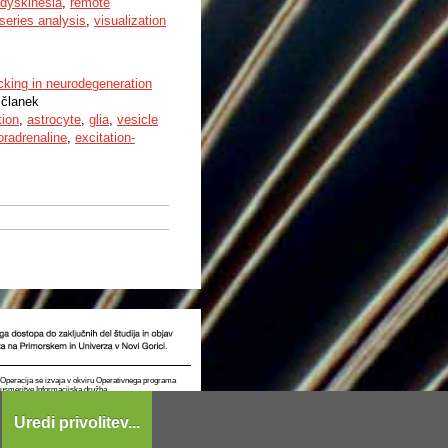
dyskinesia
,
remote
series analysis
,
visualization
icking in neurodegeneration
 članek
tion
,
astrocyte
,
glia
,
vesicle
oradrenaline
,
excitation-
t. Operacija se izvaja v okviru Operativnega programa
e usmeritve Informacijska družba.
Uredi privolitev...