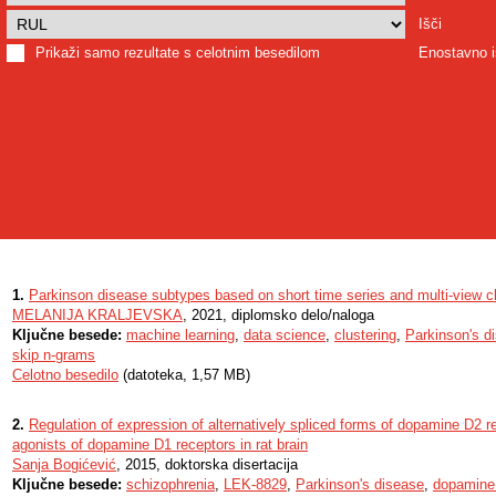
Išči
Prikaži samo rezultate s celotnim besedilom
Enostavno i
1.
Parkinson disease subtypes based on short time series and multi-view cl
MELANIJA KRALJEVSKA
, 2021, diplomsko delo/naloga
Ključne besede:
machine learning
,
data science
,
clustering
,
Parkinson's d
skip n-grams
Celotno besedilo
(datoteka, 1,57 MB)
2.
Regulation of expression of alternatively spliced forms of dopamine D2 
agonists of dopamine D1 receptors in rat brain
Sanja Bogićević
, 2015, doktorska disertacija
Ključne besede:
schizophrenia
,
LEK-8829
,
Parkinson's disease
,
dopamine