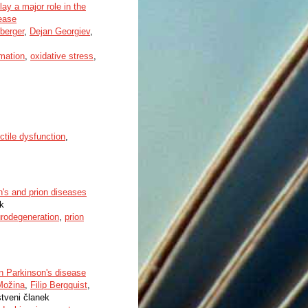
ay a major role in the
sease
berger
,
Dejan Georgiev
,
mation
,
oxidative stress
,
ctile dysfunction
,
's and prion diseases
ek
rodegeneration
,
prion
n Parkinson's disease
Možina
,
Filip Bergquist
,
stveni članek