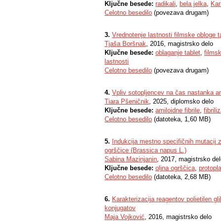
Ključne besede:
radikali
,
bela jelka
,
Kar
Celotno besedilo
(povezava drugam)
3.
Vrednotenje lastnosti filmske obloge ta
Tjaša Boršnak
, 2016, magistrsko delo
Ključne besede:
oblaganje tablet
,
films
lastnosti
Celotno besedilo
(povezava drugam)
4.
Vpliv sotopljencev na čas nastanka ami
Tiara Pšeničnik
, 2025, diplomsko delo
Ključne besede:
amiloidne fibrile
,
fibrili
Celotno besedilo
(datoteka, 1,60 MB)
5.
Indukcija mestno specifičnih mutacij 
ogrščice (Brassica napus L.)
Sabina Mazinjanin
, 2017, magistrsko de
Ključne besede:
oljna ogrščica
,
protopla
Celotno besedilo
(datoteka, 2,68 MB)
6.
Karakterizacija reagentov polietilen gl
konjugatov
Maja Vojković
, 2016, magistrsko delo