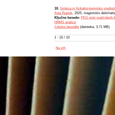
10.
Sinteza in fizikalno-kemijsko vrednot
Anja Rupnik
, 2025, magistrsko delo/nal
Ključne besede:
PEG estri maščobnih k
HRMS analiza
Celotno besedilo
(datoteka, 3,71 MB)
1 - 10 / 10
Na vrh