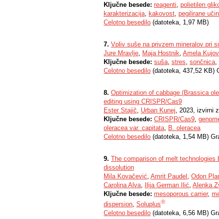
Ključne besede:
reagenti
,
polietilen glik
karakterizacija
,
kakovost
,
pegilirane uči
Celotno besedilo
(datoteka, 1,97 MB)
7.
Vpliv suše na privzem mineralov pri s
Jure Mravlje
,
Maja Hostnik
,
Amela Kujov
Ključne besede:
suša
,
stres
,
sončnica
,
Celotno besedilo
(datoteka, 437,52 KB) 
8.
Optimization of cabbage (Brassica oler
editing using CRISPR/Cas9
Ester Stajič
,
Urban Kunej
, 2023, izvirni
Ključne besede:
CRISPR/Cas9
,
genome
oleracea var. capitata
,
B. oleracea
Celotno besedilo
(datoteka, 1,54 MB) Gr
9.
The comparison of melt technologies 
dissolution
Mila Kovačević
,
Amrit Paudel
,
Odon Pla
Carolina Alva
,
Ilija German Ilić
,
Alenka Z
Ključne besede:
mesoporous carrier
,
me
Ⓡ
dispersion
,
Soluplus
Ⓡ
Celotno besedilo
(datoteka, 6,56 MB) Gr