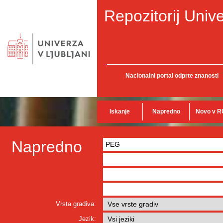
Repozitorij Unive
Nacionalni portal odprte znanosti
Iskanje
Napredno
Novo v R
Napredno
Vrsta gradiva:
Jezik: