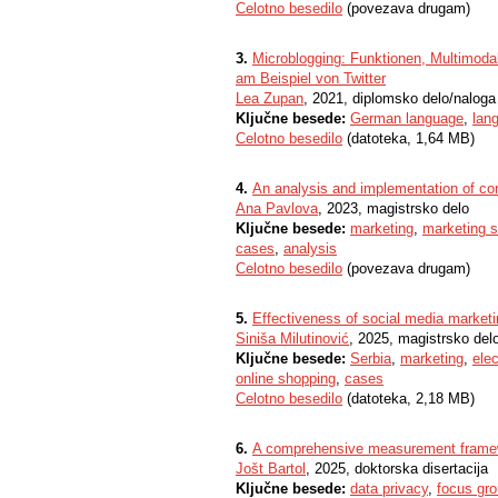
Celotno besedilo
(povezava drugam)
3.
Microblogging: Funktionen, Multimodal
am Beispiel von Twitter
Lea Zupan
, 2021, diplomsko delo/naloga
Ključne besede:
German language
,
lan
Celotno besedilo
(datoteka, 1,64 MB)
4.
An analysis and implementation of con
Ana Pavlova
, 2023, magistrsko delo
Ključne besede:
marketing
,
marketing s
cases
,
analysis
Celotno besedilo
(povezava drugam)
5.
Effectiveness of social media market
Siniša Milutinović
, 2025, magistrsko del
Ključne besede:
Serbia
,
marketing
,
ele
online shopping
,
cases
Celotno besedilo
(datoteka, 2,18 MB)
6.
A comprehensive measurement framewor
Jošt Bartol
, 2025, doktorska disertacija
Ključne besede:
data privacy
,
focus gr