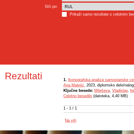
Išči po:
Prikaži samo rezultate s celotnim b
Rezultati
1.
Ikonografska analiza samostanske ce
Ana Matejić
, 2023, diplomsko delo/nalo
Ključne besede:
Mileševa
,
Vladislav
,
fr
Celotno besedilo
(datoteka, 4,40 MB)
1 - 1 / 1
Na vrh