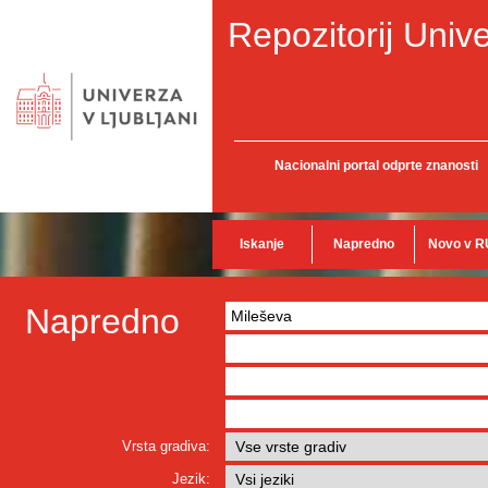
Repozitorij Unive
Nacionalni portal odprte znanosti
Iskanje
Napredno
Novo v R
Napredno
Vrsta gradiva:
Jezik: