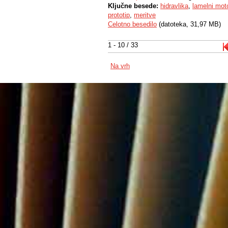
Ključne besede:
hidravlika
,
lamelni mot
prototip
,
meritve
Celotno besedilo
(datoteka, 31,97 MB)
1 - 10 / 33
Na vrh