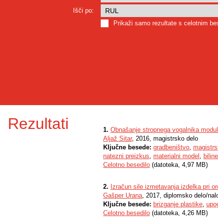
Išči po:
Prikaži samo rezultate s celotnim b
Rezultati
1.
Obnašanje stropnega vogalnika modula
Aljaž Sitar
, 2016, magistrsko delo
Ključne besede:
gradbeništvo
,
magistrs
natezni preizkus
,
materialni model
,
bilin
Celotno besedilo
(datoteka, 4,97 MB)
2.
Izračun sile izmetavanja izdelka pri o
Gašper Urana
, 2017, diplomsko delo/nal
Ključne besede:
brizganje plastike
,
upo
Celotno besedilo
(datoteka, 4,26 MB)