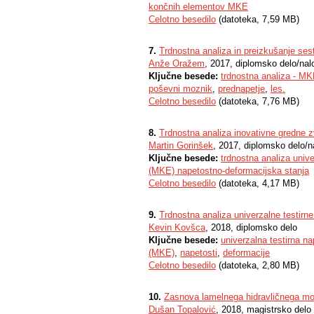
končnih elementov MKE
Celotno besedilo
(datoteka, 7,59 MB)
7.
Trdnostna analiza in preizkušanje s
Anže Oražem
, 2017, diplomsko delo/nal
Ključne besede:
trdnostna analiza - M
poševni moznik
,
prednapetje
,
les.
Celotno besedilo
(datoteka, 7,76 MB)
8.
Trdnostna analiza inovativne gredne z
Martin Gorinšek
, 2017, diplomsko delo/n
Ključne besede:
trdnostna analiza uni
(MKE) napetostno-deformacijska stanja
Celotno besedilo
(datoteka, 4,17 MB)
9.
Trdnostna analiza univerzalne testirn
Kevin Kovšca
, 2018, diplomsko delo
Ključne besede:
univerzalna testirna n
(MKE)
,
napetosti
,
deformacije
Celotno besedilo
(datoteka, 2,80 MB)
10.
Zasnova lamelnega hidravličnega mo
Dušan Topalović
, 2018, magistrsko delo