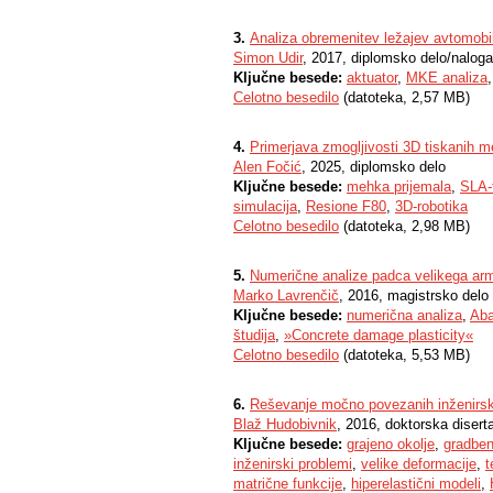
3.
Analiza obremenitev ležajev avtomobil
Simon Udir
, 2017, diplomsko delo/naloga
Ključne besede:
aktuator
,
MKE analiza
Celotno besedilo
(datoteka, 2,57 MB)
4.
Primerjava zmogljivosti 3D tiskanih m
Alen Fočić
, 2025, diplomsko delo
Ključne besede:
mehka prijemala
,
SLA-
simulacija
,
Resione F80
,
3D-robotika
Celotno besedilo
(datoteka, 2,98 MB)
5.
Numerične analize padca velikega ar
Marko Lavrenčič
, 2016, magistrsko delo
Ključne besede:
numerična analiza
,
Ab
študija
,
»Concrete damage plasticity«
Celotno besedilo
(datoteka, 5,53 MB)
6.
Reševanje močno povezanih inženirsk
Blaž Hudobivnik
, 2016, doktorska diserta
Ključne besede:
grajeno okolje
,
gradben
inženirski problemi
,
velike deformacije
,
t
matrične funkcije
,
hiperelastični modeli
,