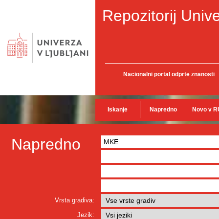
Repozitorij Unive
Nacionalni portal odprte znanosti
Iskanje
Napredno
Novo v R
Napredno
Vrsta gradiva:
Jezik: