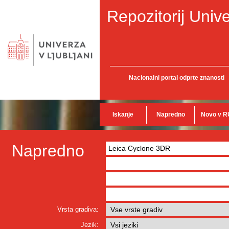
Repozitorij Unive
Nacionalni portal odprte znanosti
Iskanje
Napredno
Novo v R
Napredno
Vrsta gradiva:
Jezik: