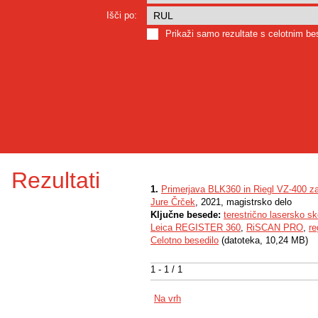
Išči po:
Prikaži samo rezultate s celotnim b
Rezultati
1.
Primerjava BLK360 in Riegl VZ-400 za
Jure Črček
, 2021, magistrsko delo
Ključne besede:
terestrično lasersko sk
Leica REGISTER 360
,
RiSCAN PRO
,
re
Celotno besedilo
(datoteka, 10,24 MB)
1 - 1 / 1
Na vrh